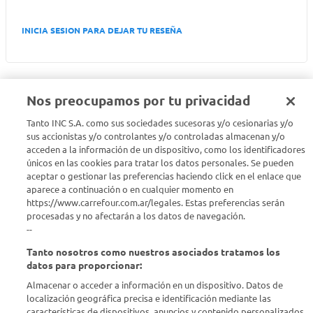
INICIA SESION PARA DEJAR TU RESEÑA
Nos preocupamos por tu privacidad
Tanto INC S.A. como sus sociedades sucesoras y/o cesionarias y/o
Seguinos en :
sus accionistas y/o controlantes y/o controladas almacenan y/o
acceden a la información de un dispositivo, como los identificadores
únicos en las cookies para tratar los datos personales. Se pueden
Estamos para ayudarte
aceptar o gestionar las preferencias haciendo click en el enlace que
aparece a continuación o en cualquier momento en
¿Tenés una consulta? Comunicate con nosotros
acá
https://www.carrefour.com.ar/legales. Estas preferencias serán
procesadas y no afectarán a los datos de navegación.
Descubrí Carrefour
--
Tanto nosotros como nuestros asociados tratamos los
Conocenos
datos para proporcionar:
Almacenar o acceder a información en un dispositivo. Datos de
localización geográfica precisa e identificación mediante las
Info útil
características de dispositivos. anuncios y contenido personalizados,