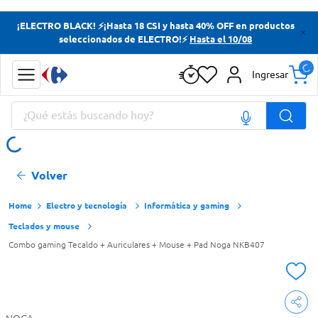
Términos más buscados
¡ELECTRO BLACK! ⚡¡Hasta 18 CSI y hasta 40% OFF en productos
seleccionados de ELECTRO!⚡
Hasta el 10/08
Yerba
Cerveza
Ingresar
Doves
¿Qué estás buscando hoy?
Jabon Tocador
Términos más buscados
Volver
Yerba
Cerveza
Electro y tecnología
Informática y gaming
Teclados y mouse
Doves
Combo gaming Tecaldo + Auriculares + Mouse + Pad Noga NKB407
Jabon Tocador