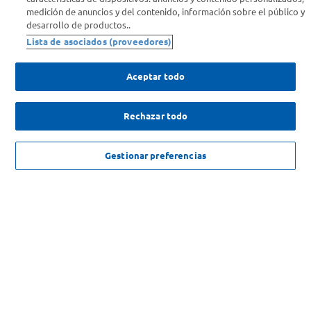
medición de anuncios y del contenido, información sobre el público y
desarrollo de productos..
Comprá Online
Lista de asociados (proveedores)
Enterate de nuestras ofertas
Aceptar todo
Dejanos tu mail para recibir todas las ofertas y promociones antes
que nadie.
Rechazar todo
Provincia
NO DISPONIBLE
Gestionar preferencias
ENVIAR
SOLICITUD DE ARREPENTIMIENTO
Copyright 2026 ©Carrefour. Todos los derechos reservados |
Términos y