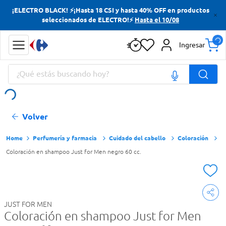
¡ELECTRO BLACK! ⚡¡Hasta 18 CSI y hasta 40% OFF en productos
Términos más buscados
seleccionados de ELECTRO!⚡
Hasta el 10/08
Yerba
Ingresar
Cerveza
¿Qué estás buscando hoy?
Doves
Jabon Tocador
Términos más buscados
Volver
Yerba
Cerveza
Perfumería y farmacia
Cuidado del cabello
Coloración
Coloración en shampoo Just for Men negro 60 cc.
Doves
Jabon Tocador
JUST FOR MEN
Coloración en shampoo Just for Men