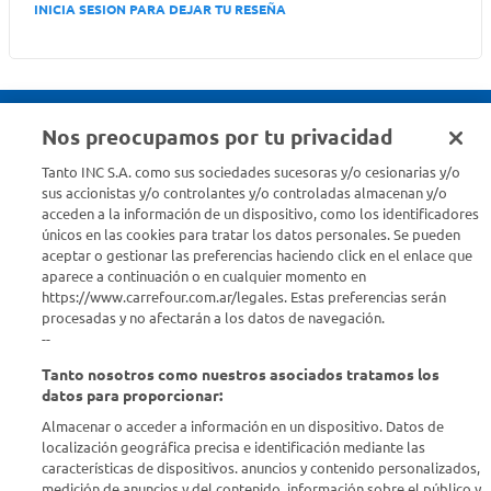
INICIA SESION PARA DEJAR TU RESEÑA
Nos preocupamos por tu privacidad
Seguinos en :
Tanto INC S.A. como sus sociedades sucesoras y/o cesionarias y/o
sus accionistas y/o controlantes y/o controladas almacenan y/o
acceden a la información de un dispositivo, como los identificadores
Estamos para ayudarte
únicos en las cookies para tratar los datos personales. Se pueden
aceptar o gestionar las preferencias haciendo click en el enlace que
¿Tenés una consulta? Comunicate con nosotros
acá
aparece a continuación o en cualquier momento en
https://www.carrefour.com.ar/legales. Estas preferencias serán
Descubrí Carrefour
procesadas y no afectarán a los datos de navegación.
--
Tanto nosotros como nuestros asociados tratamos los
Conocenos
datos para proporcionar:
Almacenar o acceder a información en un dispositivo. Datos de
Info útil
localización geográfica precisa e identificación mediante las
características de dispositivos. anuncios y contenido personalizados,
medición de anuncios y del contenido, información sobre el público y