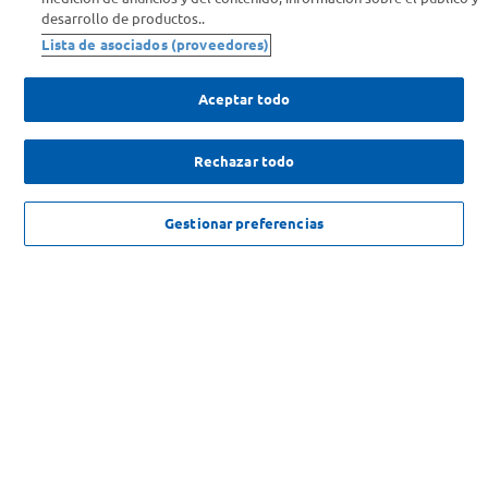
Comprá Online
desarrollo de productos..
Lista de asociados (proveedores)
Enterate de nuestras ofertas
Dejanos tu mail para recibir todas las ofertas y promociones antes
Aceptar todo
que nadie.
Rechazar todo
Provincia
AGREGAR
ENVIAR
Gestionar preferencias
$
16
.
999
,
00
SOLICITUD DE ARREPENTIMIENTO
Copyright 2026 ©Carrefour. Todos los derechos reservados |
Términos y
Condiciones del Servicio
| Defensa de las y los Consumidores para
reclamos
ingrese aqui
.