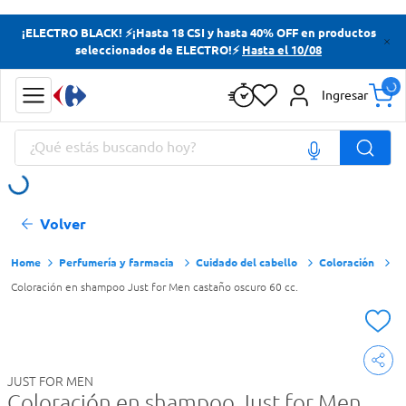
Términos más buscados
¡ELECTRO BLACK! ⚡¡Hasta 18 CSI y hasta 40% OFF en productos
seleccionados de ELECTRO!⚡
Hasta el 10/08
Yerba
Cerveza
Ingresar
Doves
¿Qué estás buscando hoy?
Papas Fritas
Términos más buscados
Volver
Yerba
Cerveza
Perfumería y farmacia
Cuidado del cabello
Coloración
Coloración en shampoo Just for Men castaño oscuro 60 cc.
Doves
Papas Fritas
JUST FOR MEN
Coloración en shampoo Just for Men