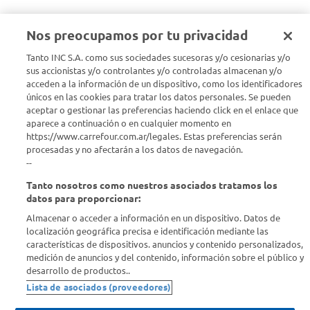
Nos preocupamos por tu privacidad
Tanto INC S.A. como sus sociedades sucesoras y/o cesionarias y/o
Seguinos en :
sus accionistas y/o controlantes y/o controladas almacenan y/o
acceden a la información de un dispositivo, como los identificadores
Estamos para ayudarte
únicos en las cookies para tratar los datos personales. Se pueden
aceptar o gestionar las preferencias haciendo click en el enlace que
aparece a continuación o en cualquier momento en
¿Tenés una consulta? Comunicate con nosotros
acá
https://www.carrefour.com.ar/legales. Estas preferencias serán
procesadas y no afectarán a los datos de navegación.
Descubrí Carrefour
--
Tanto nosotros como nuestros asociados tratamos los
Conocenos
datos para proporcionar:
Almacenar o acceder a información en un dispositivo. Datos de
localización geográfica precisa e identificación mediante las
Info útil
características de dispositivos. anuncios y contenido personalizados,
medición de anuncios y del contenido, información sobre el público y
desarrollo de productos..
Comprá Online
Lista de asociados (proveedores)