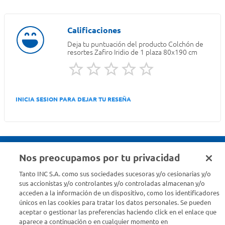
Deja tu puntuación del producto
Colchón de
resortes Zafiro Iridio de 1 plaza 80x190 cm
INICIA SESION PARA DEJAR TU RESEÑA
Nos preocupamos por tu privacidad
Seguinos en :
Tanto INC S.A. como sus sociedades sucesoras y/o cesionarias y/o
sus accionistas y/o controlantes y/o controladas almacenan y/o
acceden a la información de un dispositivo, como los identificadores
Estamos para ayudarte
únicos en las cookies para tratar los datos personales. Se pueden
aceptar o gestionar las preferencias haciendo click en el enlace que
¿Tenés una consulta? Comunicate con nosotros
acá
aparece a continuación o en cualquier momento en