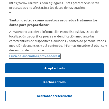
https://www.carrefour.com.ar/legales. Estas preferencias serán
Descubrí Carrefour
procesadas y no afectarán a los datos de navegación.
--
Tanto nosotros como nuestros asociados tratamos los
Conocenos
datos para proporcionar:
Almacenar o acceder a información en un dispositivo. Datos de
Info útil
localización geográfica precisa e identificación mediante las
características de dispositivos. anuncios y contenido personalizados,
medición de anuncios y del contenido, información sobre el público y
Comprá Online
desarrollo de productos..
Lista de asociados (proveedores)
Enterate de nuestras ofertas
Dejanos tu mail para recibir todas las ofertas y promociones antes
Aceptar todo
que nadie.
Rechazar todo
Provincia
ENVIAR
NO DISPONIBLE
Gestionar preferencias