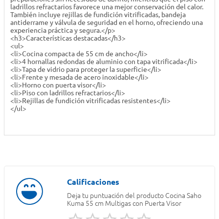
ladrillos refractarios favorece una mejor conservación del calor.
También incluye rejillas de fundición vitrificadas, bandeja
antiderrame y válvula de seguridad en el horno, ofreciendo una
experiencia práctica y segura.</p>
<h3>Características destacadas</h3>
<ul>
<li>Cocina compacta de 55 cm de ancho</li>
<li>4 hornallas redondas de aluminio con tapa vitrificada</li>
<li>Tapa de vidrio para proteger la superficie</li>
<li>Frente y mesada de acero inoxidable</li>
<li>Horno con puerta visor</li>
<li>Piso con ladrillos refractarios</li>
<li>Rejillas de fundición vitrificadas resistentes</li>
</ul>
Deja tu puntuación del producto
Cocina Saho
Kuma 55 cm Multigas con Puerta Visor