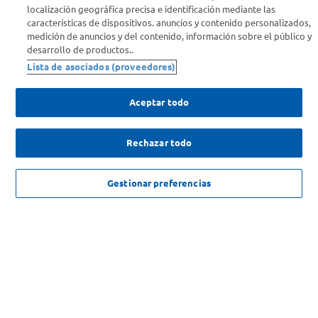
Info útil
localización geográfica precisa e identificación mediante las
características de dispositivos. anuncios y contenido personalizados,
medición de anuncios y del contenido, información sobre el público y
Comprá Online
desarrollo de productos..
Lista de asociados (proveedores)
Enterate de nuestras ofertas
Dejanos tu mail para recibir todas las ofertas y promociones antes
Aceptar todo
que nadie.
Rechazar todo
Provincia
$
564
.
999
,
00
AGREGAR
ENVIAR
Gestionar preferencias
$
625
.
333
,
00
-
9
%
SOLICITUD DE ARREPENTIMIENTO