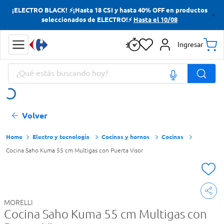
¡ELECTRO BLACK! ⚡¡Hasta 18 CSI y hasta 40% OFF en productos
Términos más buscados
seleccionados de ELECTRO!⚡
Hasta el 10/08
Yerba
Ingresar
Cerveza
¿Qué estás buscando hoy?
Doves
Papas Fritas
Términos más buscados
Volver
Yerba
Cerveza
Electro y tecnología
Cocinas y hornos
Cocinas
Cocina Saho Kuma 55 cm Multigas con Puerta Visor
Doves
Papas Fritas
MORELLI
Cocina Saho Kuma 55 cm Multigas con