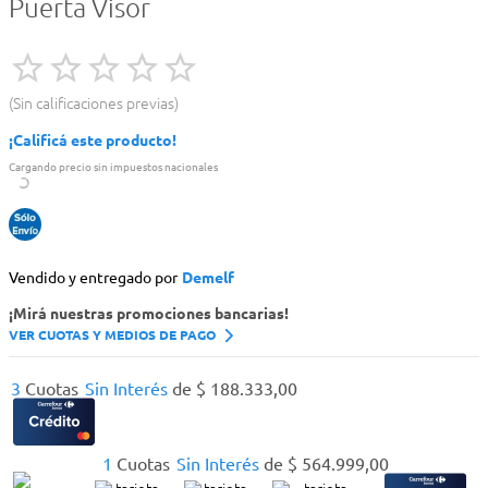
Puerta Visor
Sin calificaciones previas
¡Calificá este producto!
Cargando precio sin impuestos nacionales
Vendido y entregado por
Demelf
¡Mirá nuestras promociones bancarias!
VER CUOTAS Y MEDIOS DE PAGO
3
Cuotas
Sin Interés
de
$
188
.
333
,
00
1
Cuotas
Sin Interés
de
$
564
.
999
,
00