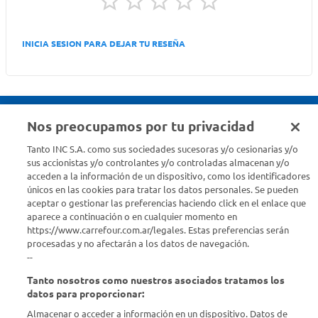
INICIA SESION PARA DEJAR TU RESEÑA
Nos preocupamos por tu privacidad
Seguinos en :
Tanto INC S.A. como sus sociedades sucesoras y/o cesionarias y/o
sus accionistas y/o controlantes y/o controladas almacenan y/o
acceden a la información de un dispositivo, como los identificadores
Estamos para ayudarte
únicos en las cookies para tratar los datos personales. Se pueden
aceptar o gestionar las preferencias haciendo click en el enlace que
¿Tenés una consulta? Comunicate con nosotros
acá
aparece a continuación o en cualquier momento en
https://www.carrefour.com.ar/legales. Estas preferencias serán
Descubrí Carrefour
procesadas y no afectarán a los datos de navegación.
--
Tanto nosotros como nuestros asociados tratamos los
Conocenos
datos para proporcionar:
Almacenar o acceder a información en un dispositivo. Datos de