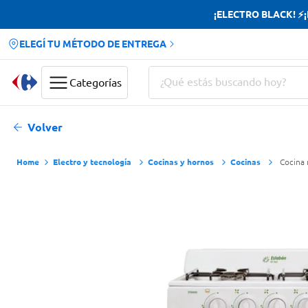
¡ELECTRO BLACK! ⚡¡H
ELEGÍ TU MÉTODO DE ENTREGA
¿Qué estás buscando hoy?
Categorías
Términos más buscados
Volver
Yerba
Electro y tecnología
Cocinas y hornos
Cocinas
Cocina
Cerveza
Papas Fritas
Doves