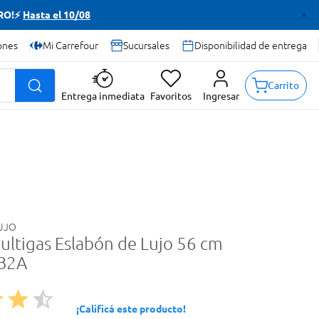
TRO!⚡
Hasta el 10/08
ones
Mi Carrefour
Sucursales
Disponibilidad de entrega
Carrito
Entrega inmediata
Favoritos
Ingresar
UJO
ultigas Eslabón de Lujo 56 cm
B2A
¡Calificá este producto!