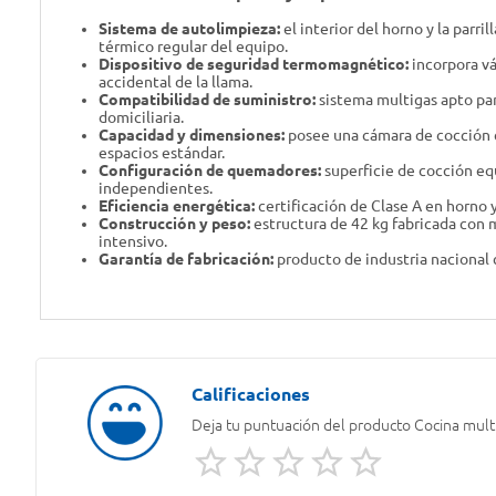
Sistema de autolimpieza:
el interior del horno y la parr
térmico regular del equipo.
Dispositivo de seguridad termomagnético:
incorpora vá
accidental de la llama.
Compatibilidad de suministro:
sistema multigas apto par
domiciliaria.
Capacidad y dimensiones:
posee una cámara de cocción c
espacios estándar.
Configuración de quemadores:
superficie de cocción eq
independientes.
Eficiencia energética:
certificación de Clase A en horno 
Construcción y peso:
estructura de 42 kg fabricada con m
intensivo.
Garantía de fabricación:
producto de industria nacional 
Deja tu puntuación del producto
Cocina mul