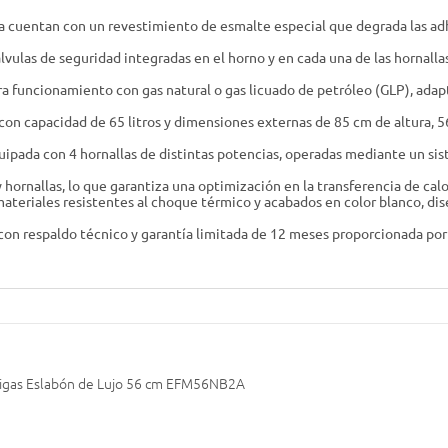
illa cuentan con un revestimiento de esmalte especial que degrada las a
lvulas de seguridad integradas en el horno y en cada una de las hornallas
a funcionamiento con gas natural o gas licuado de petróleo (GLP), adapt
on capacidad de 65 litros y dimensiones externas de 85 cm de altura, 5
uipada con 4 hornallas de distintas potencias, operadas mediante un si
y hornallas, lo que garantiza una optimización en la transferencia de ca
ateriales resistentes al choque térmico y acabados en color blanco, di
con respaldo técnico y garantía limitada de 12 meses proporcionada por 
tigas Eslabón de Lujo 56 cm EFM56NB2A