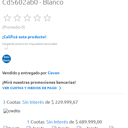
Cd5602ab0 - Blanco
Promedio
0
¡Calificá este producto!
Cargando precio sin impuestos nacionales
Vendido y entregado por
Ceven
¡Mirá nuestras promociones bancarias!
VER CUOTAS Y MEDIOS DE PAGO
3
Cuotas
Sin Interés
de
$
229
.
999
,
67
1
Cuotas
Sin Interés
de
$
689
.
999
,
00