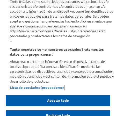
Tanto INC S.A. como sus sociedades sucesoras y/o cesionarias y/o
Seguinos en :
sus accionistas y/o controlantes y/o controladas almacenan y/o
acceden a la información de un dispositivo, como los identificadores
Estamos para ayudarte
únicos en las cookies para tratar los datos personales. Se pueden
aceptar o gestionar las preferencias haciendo click en el enlace que
aparece a continuación o en cualquier momento en
¿Tenés una consulta? Comunicate con nosotros
acá
https://www.carrefour.com.ar/legales. Estas preferencias serán
procesadas y no afectarán a los datos de navegación.
Descubrí Carrefour
--
Tanto nosotros como nuestros asociados tratamos los
Conocenos
datos para proporcionar:
Almacenar o acceder a información en un dispositivo. Datos de
localización geográfica precisa e identificación mediante las
Info útil
características de dispositivos. anuncios y contenido personalizados,
medición de anuncios y del contenido, información sobre el público y
desarrollo de productos..
Comprá Online
Lista de asociados (proveedores)
Enterate de nuestras ofertas
Aceptar todo
Dejanos tu mail para recibir todas las ofertas y promociones antes
que nadie.
Rechazar todo