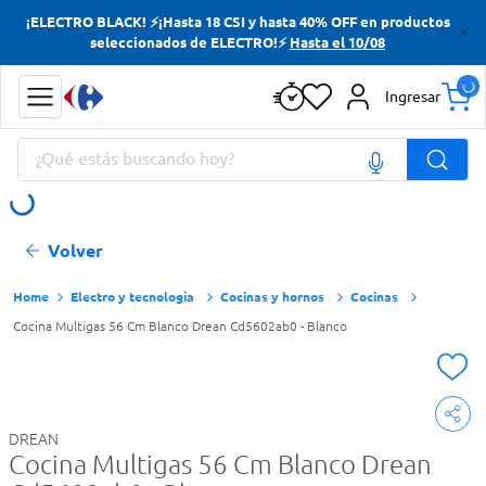
¡ELECTRO BLACK! ⚡¡Hasta 18 CSI y hasta 40% OFF en productos
Términos más buscados
seleccionados de ELECTRO!⚡
Hasta el 10/08
Yerba
Ingresar
Cerveza
¿Qué estás buscando hoy?
Doves
Papas Fritas
Términos más buscados
Volver
Yerba
Cerveza
Electro y tecnología
Cocinas y hornos
Cocinas
Cocina Multigas 56 Cm Blanco Drean Cd5602ab0 - Blanco
Doves
Papas Fritas
DREAN
Cocina Multigas 56 Cm Blanco Drean