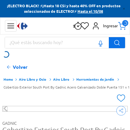
¡ELECTRO BLACK! ⚡¡Hasta 18 CSI y hasta 40% OFF en productos
Términos más buscados
seleccionados de ELECTRO!⚡
Hasta el 10/08
Yerba
Ingresar
Cerveza
¿Qué estás buscando hoy?
Doves
Papas Fritas
Términos más buscados
Volver
Yerba
Cerveza
Aire Libre y Ocio
Aire Libre
Herramientas de jardín
Cobertizo Exterior South Port By Gadnic Acero Galvanizado Doble Puerta 151 x 
Doves
Papas Fritas
GADNIC