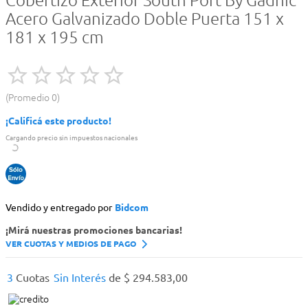
Cobertizo Exterior South Port By Gadnic
Acero Galvanizado Doble Puerta 151 x
181 x 195 cm
Promedio
0
¡Calificá este producto!
Cargando precio sin impuestos nacionales
Vendido y entregado por
Bidcom
¡Mirá nuestras promociones bancarias!
VER CUOTAS Y MEDIOS DE PAGO
3
Cuotas
Sin Interés
de
$
294
.
583
,
00