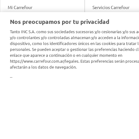
Mi Carrefour
Servicios Carrefour
Info útil
Nos preocupamos por tu privacidad
Productos Carrefour
Legales
Tanto INC S.A. como sus sociedades sucesoras y/o cesionarias y/o sus a
Tarjeta Mi Carrefour
y/o controlantes y/o controladas almacenan y/o acceden a la informaci
Tasas de interés
dispositivo, como los identificadores únicos en las cookies para tratar 
personales. Se pueden aceptar o gestionar las preferencias haciendo cli
Panel Carrefour
enlace que aparece a continuación o en cualquier momento en
Contacto
https://www.carrefour.com.ar/legales. Estas preferencias serán proces
Puntos Verdes
afectarán a los datos de navegación.
Acuerdo con Acyma
--
App Carrefour
Política de Bienestar A
Comprometidos Carrefour
Reporte de Sustentabil