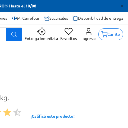
TRO!⚡
Hasta el 10/08
ones
Mi Carrefour
Sucursales
Disponibilidad de entrega
Carrito
Entrega inmediata
Favoritos
Ingresar
 kg.
¡Calificá este producto!