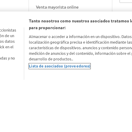
Venta mayorista online
Tanto nosotros como nuestros asociados tratamos l
Gift cards empresariales
para proporcionar:
ccionistas
ón de un
Almacenar o acceder a información en un dispositivo. Datos
los datos
localización geográfica precisa e identificación mediante la
ck en el
características de dispositivos. anuncios y contenido person
medición de anuncios y del contenido, información sobre el 
adas y no
desarrollo de productos..
Lista de asociados (proveedores)
nimal
idad