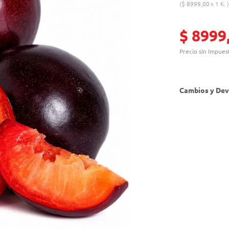
$
8999
,
00
1 K.
$
8999
Precio sin Impues
Cambios y Dev