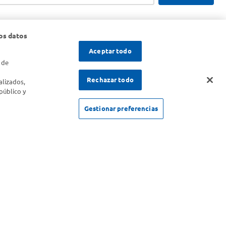
os datos
Aceptar todo
 de
s
Rechazar todo
alizados,
público y
Gestionar preferencias
SOLICITUD DE ARREPENTIMIENTO