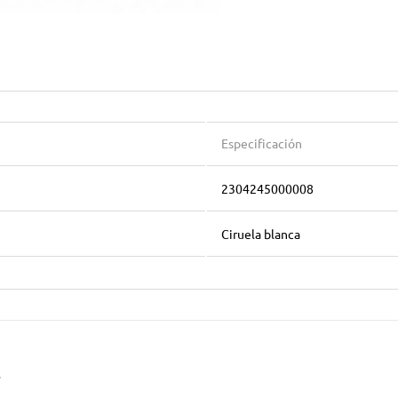
Especificación
2304245000008
Ciruela blanca
.