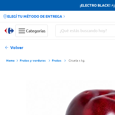
¡ELECTRO BLACK! ⚡¡H
ELEGÍ TU MÉTODO DE ENTREGA
¿Qué estás buscando hoy?
Categorías
Términos más buscados
Volver
Yerba
Frutas y verduras
Frutas
Ciruela x kg.
Cerveza
Doves
Papas Fritas