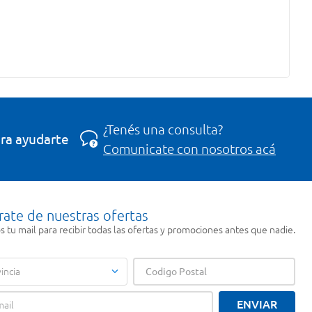
¿Tenés una consulta?
ra ayudarte
Comunicate con nosotros acá
rate de nuestras ofertas
 tu mail para recibir todas las ofertas y promociones antes que nadie.
incia
ENVIAR