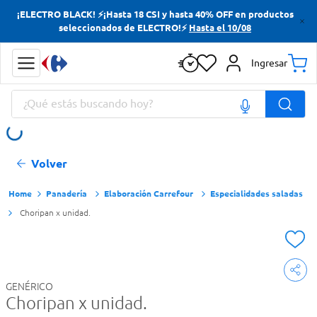
¡ELECTRO BLACK! ⚡¡Hasta 18 CSI y hasta 40% OFF en productos
Términos más buscados
seleccionados de ELECTRO!⚡
Hasta el 10/08
Yerba
Ingresar
Cerveza
¿Qué estás buscando hoy?
Doves
Jabon Tocador
Términos más buscados
Volver
Yerba
Cerveza
Panadería
Elaboración Carrefour
Especialidades saladas
Choripan x unidad.
Doves
Jabon Tocador
GENÉRICO
Choripan x unidad.