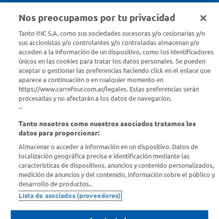
Nos preocupamos por tu privacidad
Seguinos en :
Tanto INC S.A. como sus sociedades sucesoras y/o cesionarias y/o
sus accionistas y/o controlantes y/o controladas almacenan y/o
acceden a la información de un dispositivo, como los identificadores
Estamos para ayudarte
únicos en las cookies para tratar los datos personales. Se pueden
aceptar o gestionar las preferencias haciendo click en el enlace que
¿Tenés una consulta? Comunicate con nosotros
acá
aparece a continuación o en cualquier momento en
https://www.carrefour.com.ar/legales. Estas preferencias serán
Descubrí Carrefour
procesadas y no afectarán a los datos de navegación.
--
Tanto nosotros como nuestros asociados tratamos los
Conocenos
datos para proporcionar:
Almacenar o acceder a información en un dispositivo. Datos de
Info útil
localización geográfica precisa e identificación mediante las
características de dispositivos. anuncios y contenido personalizados,
medición de anuncios y del contenido, información sobre el público y
Comprá Online
desarrollo de productos..
Lista de asociados (proveedores)
Enterate de nuestras ofertas
Dejanos tu mail para recibir todas las ofertas y promociones antes