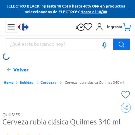
¡ELECTRO BLACK! ⚡¡Hasta 18 CSI y hasta 40% OFF en productos
Términos más buscados
seleccionados de ELECTRO!⚡
Hasta el 10/08
Yerba
Ingresar
Cerveza
¿Qué estás buscando hoy?
Doves
Papas Fritas
Términos más buscados
Volver
Yerba
Cerveza
Bebidas
Cervezas
Cerveza rubia clásica Quilmes 340 ml
Doves
Papas Fritas
QUILMES
Cerveza rubia clásica Quilmes 340 ml