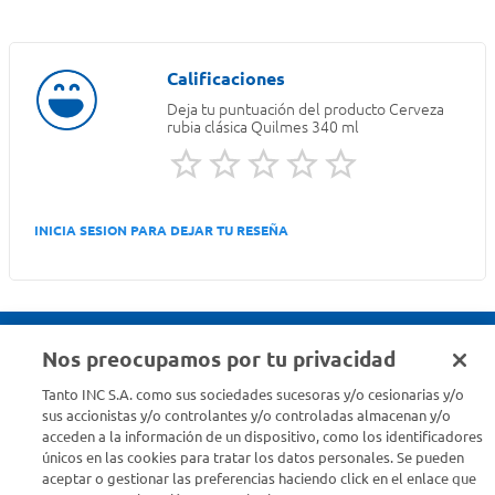
Deja tu puntuación del producto
Cerveza
rubia clásica Quilmes 340 ml
INICIA SESION PARA DEJAR TU RESEÑA
Nos preocupamos por tu privacidad
Seguinos en :
Tanto INC S.A. como sus sociedades sucesoras y/o cesionarias y/o
sus accionistas y/o controlantes y/o controladas almacenan y/o
acceden a la información de un dispositivo, como los identificadores
Estamos para ayudarte
únicos en las cookies para tratar los datos personales. Se pueden
aceptar o gestionar las preferencias haciendo click en el enlace que
¿Tenés una consulta? Comunicate con nosotros
acá