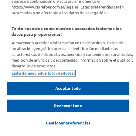
aparece a continuación o en cualquier momento en
https://www.carrefour.com.ar/legales. Estas preferencias serán
Descubrí Carrefour
procesadas y no afectarán a los datos de navegación.
--
Tanto nosotros como nuestros asociados tratamos los
Conocenos
datos para proporcionar:
Almacenar o acceder a información en un dispositivo. Datos de
Info útil
localización geográfica precisa e identificación mediante las
características de dispositivos. anuncios y contenido personalizados,
medición de anuncios y del contenido, información sobre el público y
Comprá Online
desarrollo de productos..
Lista de asociados (proveedores)
Enterate de nuestras ofertas
Dejanos tu mail para recibir todas las ofertas y promociones antes
Aceptar todo
que nadie.
Rechazar todo
Provincia
2DO AL 50% MAX 48 UNIDADES COMBINABLE QUILMES
$
1230
,
00
c/u
AGREGAR
ENVIAR
Gestionar preferencias
$
1640
,
00