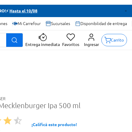
TRO!⚡
Hasta el 10/08
ones
Mi Carrefour
Sucursales
Disponibilidad de entrega
Carrito
Entrega inmediata
Favoritos
Ingresar
GER
Mecklenburger Ipa 500 ml
¡Calificá este producto!