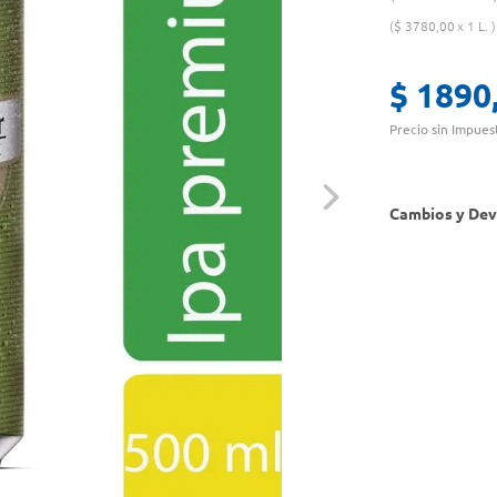
$
3780
,
00
1 L.
$
1890
Precio sin Impues
Cambios y Dev