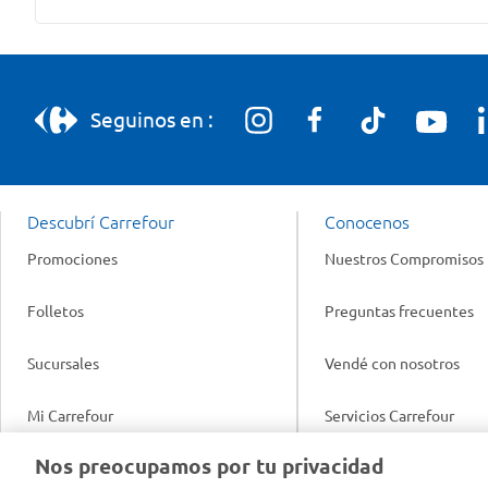
Seguinos en :
Descubrí Carrefour
Conocenos
Promociones
Nuestros Compromisos
Folletos
Preguntas frecuentes
Sucursales
Vendé con nosotros
Mi Carrefour
Servicios Carrefour
Info útil
Nos preocupamos por tu privacidad
Productos Carrefour