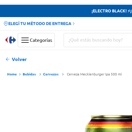
¡ELECTRO BLACK! ⚡¡H
ELEGÍ TU MÉTODO DE ENTREGA
¿Qué estás buscando hoy?
Categorías
Términos más buscados
Volver
Yerba
Bebidas
Cervezas
Cerveza Mecklenburger Ipa 500 ml
Cerveza
Papas Fritas
Doves