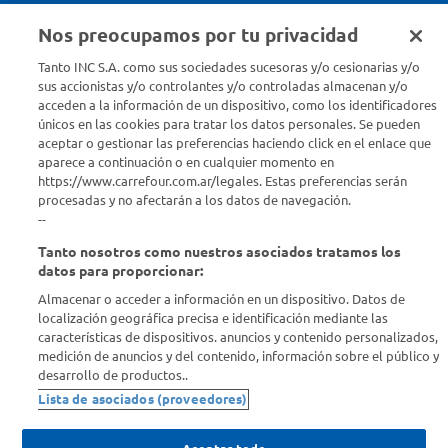
Nos preocupamos por tu privacidad
Seguinos en :
Tanto INC S.A. como sus sociedades sucesoras y/o cesionarias y/o
sus accionistas y/o controlantes y/o controladas almacenan y/o
acceden a la información de un dispositivo, como los identificadores
Estamos para ayudarte
únicos en las cookies para tratar los datos personales. Se pueden
aceptar o gestionar las preferencias haciendo click en el enlace que
¿Tenés una consulta? Comunicate con nosotros
acá
aparece a continuación o en cualquier momento en
https://www.carrefour.com.ar/legales. Estas preferencias serán
Descubrí Carrefour
procesadas y no afectarán a los datos de navegación.
--
Tanto nosotros como nuestros asociados tratamos los
Conocenos
datos para proporcionar:
Almacenar o acceder a información en un dispositivo. Datos de
Info útil
localización geográfica precisa e identificación mediante las
características de dispositivos. anuncios y contenido personalizados,
medición de anuncios y del contenido, información sobre el público y
Comprá Online
desarrollo de productos..
Lista de asociados (proveedores)
Enterate de nuestras ofertas
Dejanos tu mail para recibir todas las ofertas y promociones antes