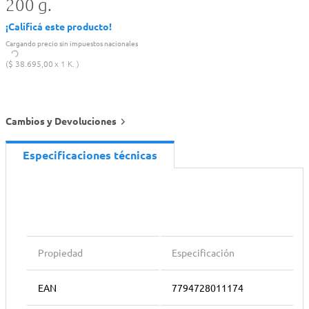
200 g.
¡Calificá este producto!
Cargando precio sin impuestos nacionales
$
38
.
695
,
00
1 K.
Cambios y Devoluciones
Especificaciones técnicas
Propiedad
Especificación
EAN
7794728011174