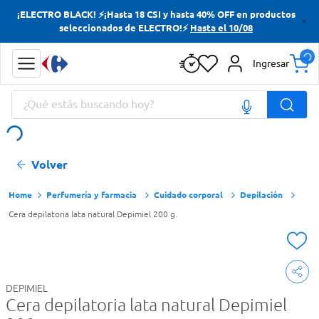
¡ELECTRO BLACK! ⚡¡Hasta 18 CSI y hasta 40% OFF en productos
Términos más buscados
seleccionados de ELECTRO!⚡
Hasta el 10/08
Yerba
Ingresar
Cerveza
¿Qué estás buscando hoy?
Doves
Papas Fritas
Términos más buscados
Volver
Yerba
Cerveza
Perfumería y farmacia
Cuidado corporal
Depilación
Cera depilatoria lata natural Depimiel 200 g.
Doves
Papas Fritas
DEPIMIEL
Cera depilatoria lata natural Depimiel