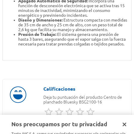
Apagado Automático de Seguridad:
Incorpora una
función de desconexión electrónica que se activa tras 15
minutos de inactividad, minimizando el consumo
energético y previniendo incidentes.
Diseño y Dimensiones:
Estructura compacta con medidas
de 35 cm de ancho y 25 cm de alto, con un peso total de
2,6 kg que facilita su manejo y almacenamiento.
Presión de Trabajo:
El sistema genera una presión de
hasta 3 bares, asegurando que el vapor salga con la fuerza
necesaria para tratar prendas colgadas o tejidos pesados.
Deja tu puntuación del producto
Centro de
planchado Bluesky BSG2100-16
Nos preocupamos por tu privacidad
INICIA SESION PARA DEJAR TU RESEÑA
Tanto INC S.A. como sus sociedades sucesoras y/o cesionarias y/o