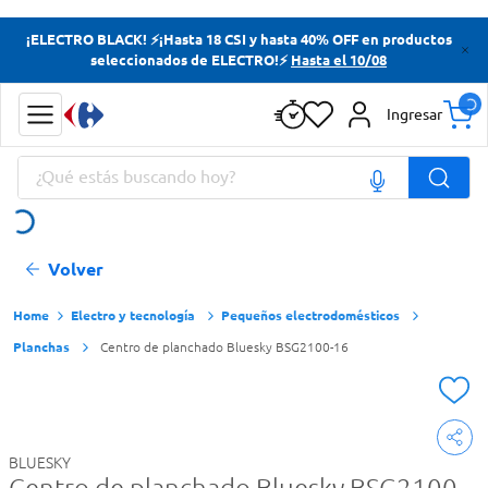
Términos más buscados
¡ELECTRO BLACK! ⚡¡Hasta 18 CSI y hasta 40% OFF en productos
seleccionados de ELECTRO!⚡
Hasta el 10/08
Yerba
Cerveza
Ingresar
Doves
¿Qué estás buscando hoy?
Papas Fritas
Términos más buscados
Volver
Yerba
Cerveza
Electro y tecnología
Pequeños electrodomésticos
Planchas
Centro de planchado Bluesky BSG2100-16
Doves
Papas Fritas
BLUESKY