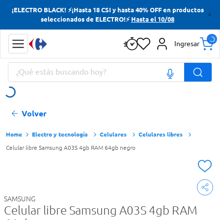
¡ELECTRO BLACK! ⚡¡Hasta 18 CSI y hasta 40% OFF en productos
Términos más buscados
seleccionados de ELECTRO!⚡
Hasta el 10/08
Yerba
Ingresar
Cerveza
¿Qué estás buscando hoy?
Doves
Papas Fritas
Términos más buscados
Volver
Yerba
Cerveza
Electro y tecnología
Celulares
Celulares libres
Celular libre Samsung A03S 4gb RAM 64gb negro
Doves
Papas Fritas
SAMSUNG
Celular libre Samsung A03S 4gb RAM