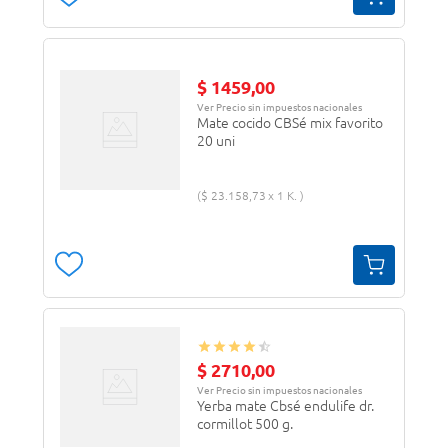
$
1459
,
00
Ver Precio sin impuestos nacionales
Mate cocido CBSé mix favorito
20 uni
$
23
.
158
,
73
1 K.
$
2710
,
00
Ver Precio sin impuestos nacionales
Yerba mate Cbsé endulife dr.
cormillot 500 g.