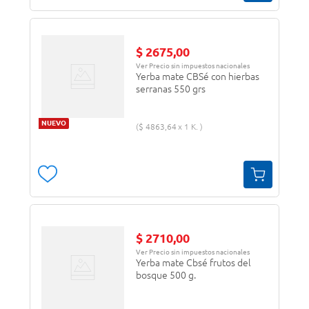
$
2675
,
00
Ver Precio sin impuestos nacionales
Yerba mate CBSé con hierbas
serranas 550 grs
NUEVO
$
4863
,
64
1 K.
$
2710
,
00
Ver Precio sin impuestos nacionales
Yerba mate Cbsé frutos del
bosque 500 g.