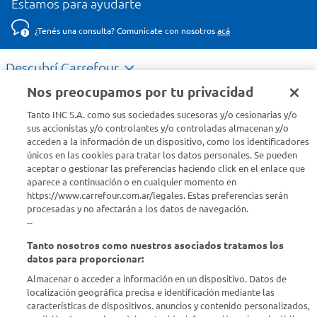
Estamos para ayudarte
¿Tenés una consulta? Comunicate con nosotros
acá
Descubrí Carrefour
Nos preocupamos por tu privacidad
Conocenos
Tanto INC S.A. como sus sociedades sucesoras y/o cesionarias y/o
sus accionistas y/o controlantes y/o controladas almacenan y/o
acceden a la información de un dispositivo, como los identificadores
Info útil
únicos en las cookies para tratar los datos personales. Se pueden
aceptar o gestionar las preferencias haciendo click en el enlace que
aparece a continuación o en cualquier momento en
Comprá Online
https://www.carrefour.com.ar/legales. Estas preferencias serán
procesadas y no afectarán a los datos de navegación.
Enterate de nuestras ofertas
--
Dejanos tu mail para recibir todas las ofertas y promociones antes
Tanto nosotros como nuestros asociados tratamos los
que nadie.
datos para proporcionar:
Almacenar o acceder a información en un dispositivo. Datos de
Provincia
localización geográfica precisa e identificación mediante las
características de dispositivos. anuncios y contenido personalizados,