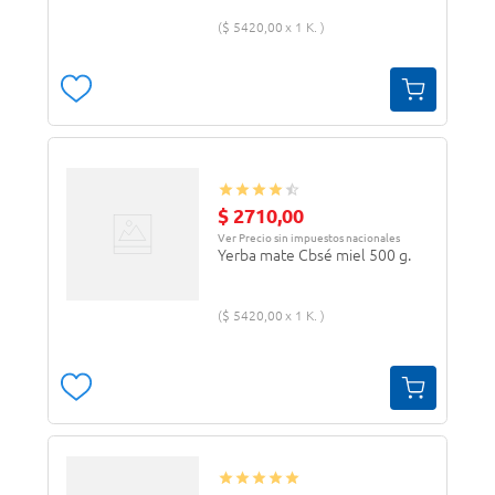
$
5420
,
00
1 K.
$
2710
,
00
Ver Precio sin impuestos nacionales
Yerba mate Cbsé miel 500 g.
$
5420
,
00
1 K.