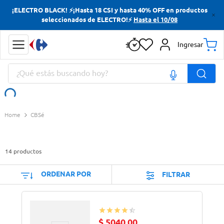
¡ELECTRO BLACK! ⚡¡Hasta 18 CSI y hasta 40% OFF en productos
Términos más buscados
seleccionados de ELECTRO!⚡
Hasta el 10/08
Yerba
Ingresar
Cerveza
¿Qué estás buscando hoy?
Doves
Papas Fritas
Términos más buscados
CBSé
Yerba
Cerveza
14
productos
Doves
Papas Fritas
ORDENAR POR
FILTRAR
$
5040
,
00