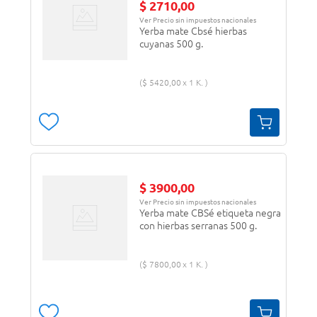
$
2710
,
00
Ver Precio sin impuestos nacionales
Yerba mate Cbsé hierbas
cuyanas 500 g.
$
5420
,
00
1 K.
$
3900
,
00
Ver Precio sin impuestos nacionales
Yerba mate CBSé etiqueta negra
con hierbas serranas 500 g.
$
7800
,
00
1 K.