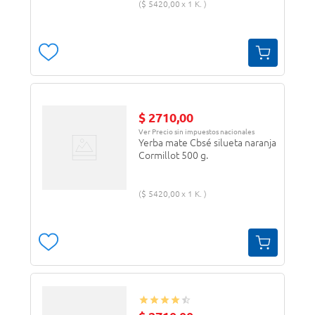
$
5420
,
00
1 K.
$
2710
,
00
Ver Precio sin impuestos nacionales
Yerba mate Cbsé silueta naranja
Cormillot 500 g.
$
5420
,
00
1 K.