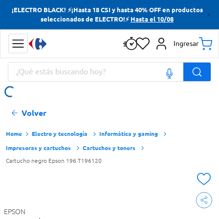
¡ELECTRO BLACK! ⚡¡Hasta 18 CSI y hasta 40% OFF en productos
Términos más buscados
seleccionados de ELECTRO!⚡
Hasta el 10/08
Yerba
Ingresar
Cerveza
¿Qué estás buscando hoy?
Doves
Jabon Tocador
Términos más buscados
Volver
Yerba
Cerveza
Electro y tecnología
Informática y gaming
Impresoras y cartuchos
Cartuchos y toners
Doves
Cartucho negro Epson 196 T196120
Jabon Tocador
EPSON