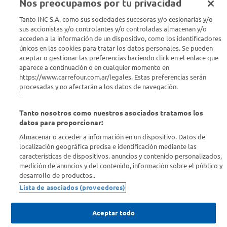
Nos preocupamos por tu privacidad
Seguinos en :
Tanto INC S.A. como sus sociedades sucesoras y/o cesionarias y/o
sus accionistas y/o controlantes y/o controladas almacenan y/o
acceden a la información de un dispositivo, como los identificadores
Estamos para ayudarte
únicos en las cookies para tratar los datos personales. Se pueden
aceptar o gestionar las preferencias haciendo click en el enlace que
¿Tenés una consulta? Comunicate con nosotros
acá
aparece a continuación o en cualquier momento en
https://www.carrefour.com.ar/legales. Estas preferencias serán
Descubrí Carrefour
procesadas y no afectarán a los datos de navegación.
--
Tanto nosotros como nuestros asociados tratamos los
Conocenos
datos para proporcionar:
Almacenar o acceder a información en un dispositivo. Datos de
Info útil
localización geográfica precisa e identificación mediante las
características de dispositivos. anuncios y contenido personalizados,
medición de anuncios y del contenido, información sobre el público y
Comprá Online
desarrollo de productos..
Lista de asociados (proveedores)
Enterate de nuestras ofertas
Dejanos tu mail para recibir todas las ofertas y promociones antes
Aceptar todo
que nadie.