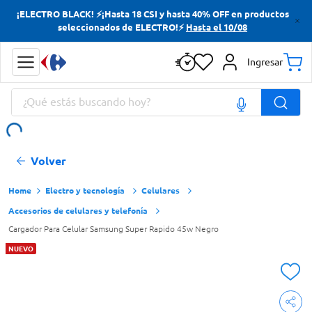
¡ELECTRO BLACK! ⚡¡Hasta 18 CSI y hasta 40% OFF en productos
Términos más buscados
seleccionados de ELECTRO!⚡
Hasta el 10/08
Yerba
Ingresar
Cerveza
¿Qué estás buscando hoy?
Papas Fritas
Doves
Términos más buscados
Volver
Yerba
Cerveza
Electro y tecnología
Celulares
Accesorios de celulares y telefonía
Papas Fritas
Cargador Para Celular Samsung Super Rapido 45w Negro
Doves
NUEVO