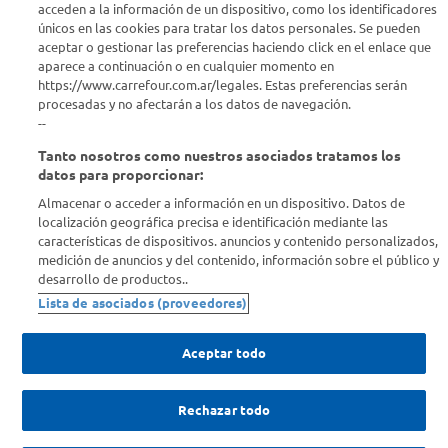
acceden a la información de un dispositivo, como los identificadores
únicos en las cookies para tratar los datos personales. Se pueden
Estamos para ayudarte
aceptar o gestionar las preferencias haciendo click en el enlace que
aparece a continuación o en cualquier momento en
¿Tenés una consulta? Comunicate con nosotros
acá
https://www.carrefour.com.ar/legales. Estas preferencias serán
procesadas y no afectarán a los datos de navegación.
Descubrí Carrefour
--
Tanto nosotros como nuestros asociados tratamos los
Conocenos
datos para proporcionar:
Almacenar o acceder a información en un dispositivo. Datos de
localización geográfica precisa e identificación mediante las
Info útil
características de dispositivos. anuncios y contenido personalizados,
medición de anuncios y del contenido, información sobre el público y
desarrollo de productos..
Comprá Online
Lista de asociados (proveedores)
Enterate de nuestras ofertas
Aceptar todo
Dejanos tu mail para recibir todas las ofertas y promociones antes
que nadie.
Rechazar todo
Provincia