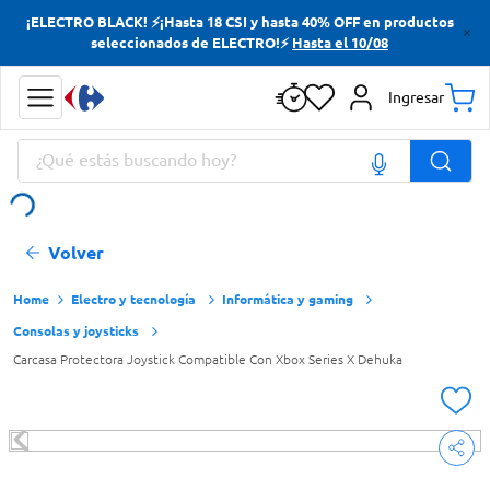
¡ELECTRO BLACK! ⚡¡Hasta 18 CSI y hasta 40% OFF en productos
Términos más buscados
seleccionados de ELECTRO!⚡
Hasta el 10/08
Yerba
Ingresar
Cerveza
¿Qué estás buscando hoy?
Papas Fritas
Doves
Términos más buscados
Volver
Yerba
Cerveza
Electro y tecnología
Informática y gaming
Consolas y joysticks
Papas Fritas
Carcasa Protectora Joystick Compatible Con Xbox Series X Dehuka
Doves