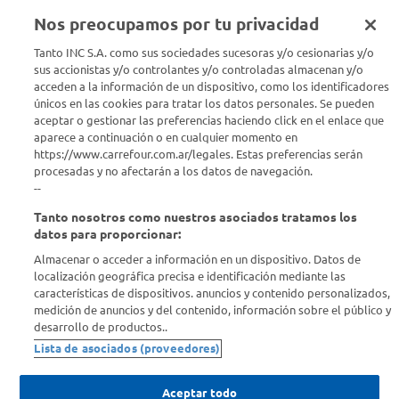
Nos preocupamos por tu privacidad
Tanto INC S.A. como sus sociedades sucesoras y/o cesionarias y/o
Seguinos en :
sus accionistas y/o controlantes y/o controladas almacenan y/o
acceden a la información de un dispositivo, como los identificadores
Estamos para ayudarte
únicos en las cookies para tratar los datos personales. Se pueden
aceptar o gestionar las preferencias haciendo click en el enlace que
aparece a continuación o en cualquier momento en
¿Tenés una consulta? Comunicate con nosotros
acá
https://www.carrefour.com.ar/legales. Estas preferencias serán
procesadas y no afectarán a los datos de navegación.
Descubrí Carrefour
--
Tanto nosotros como nuestros asociados tratamos los
Conocenos
datos para proporcionar:
Almacenar o acceder a información en un dispositivo. Datos de
localización geográfica precisa e identificación mediante las
Info útil
características de dispositivos. anuncios y contenido personalizados,
medición de anuncios y del contenido, información sobre el público y
desarrollo de productos..
Comprá Online
Lista de asociados (proveedores)
Enterate de nuestras ofertas
Aceptar todo