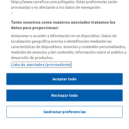
https://www.carrefour.com.ar/legales. Estas preferencias serán
Descubrí Carrefour
procesadas y no afectarán a los datos de navegación.
--
Tanto nosotros como nuestros asociados tratamos los
Conocenos
datos para proporcionar:
Almacenar o acceder a información en un dispositivo. Datos de
Info útil
localización geográfica precisa e identificación mediante las
características de dispositivos. anuncios y contenido personalizados,
medición de anuncios y del contenido, información sobre el público y
Comprá Online
desarrollo de productos..
Lista de asociados (proveedores)
Enterate de nuestras ofertas
Dejanos tu mail para recibir todas las ofertas y promociones antes
Aceptar todo
que nadie.
Rechazar todo
Provincia
ENVIAR
NO DISPONIBLE
Gestionar preferencias