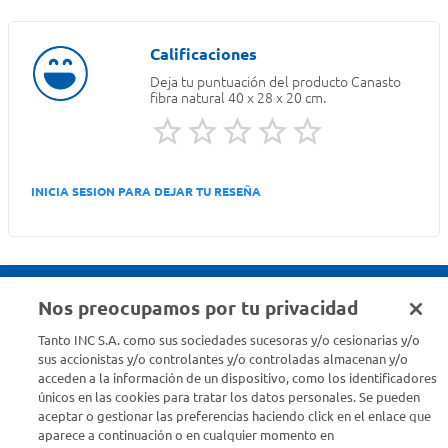
Deja tu puntuación del producto
Canasto
fibra natural 40 x 28 x 20 cm.
INICIA SESION PARA DEJAR TU RESEÑA
Nos preocupamos por tu privacidad
Seguinos en :
Tanto INC S.A. como sus sociedades sucesoras y/o cesionarias y/o
sus accionistas y/o controlantes y/o controladas almacenan y/o
acceden a la información de un dispositivo, como los identificadores
Estamos para ayudarte
únicos en las cookies para tratar los datos personales. Se pueden
aceptar o gestionar las preferencias haciendo click en el enlace que
¿Tenés una consulta? Comunicate con nosotros
acá
aparece a continuación o en cualquier momento en