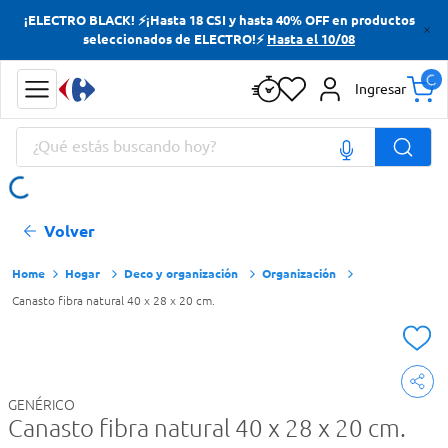
¡ELECTRO BLACK! ⚡¡Hasta 18 CSI y hasta 40% OFF en productos
Términos más buscados
seleccionados de ELECTRO!⚡
Hasta el 10/08
Yerba
Ingresar
Cerveza
¿Qué estás buscando hoy?
Doves
Jabon Tocador
Términos más buscados
Volver
Yerba
Cerveza
Hogar
Deco y organización
Organización
Canasto fibra natural 40 x 28 x 20 cm.
Doves
Jabon Tocador
GENÉRICO
Canasto fibra natural 40 x 28 x 20 cm.