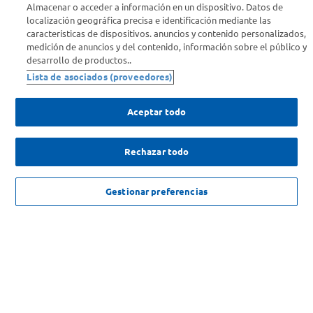
Almacenar o acceder a información en un dispositivo. Datos de
localización geográfica precisa e identificación mediante las
Info útil
características de dispositivos. anuncios y contenido personalizados,
medición de anuncios y del contenido, información sobre el público y
desarrollo de productos..
Comprá Online
Lista de asociados (proveedores)
Enterate de nuestras ofertas
Aceptar todo
Dejanos tu mail para recibir todas las ofertas y promociones antes
que nadie.
Rechazar todo
Provincia
NO DISPONIBLE
Gestionar preferencias
ENVIAR
SOLICITUD DE ARREPENTIMIENTO