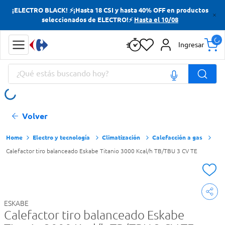
¡ELECTRO BLACK! ⚡¡Hasta 18 CSI y hasta 40% OFF en productos
Términos más buscados
seleccionados de ELECTRO!⚡
Hasta el 10/08
Yerba
Ingresar
Cerveza
¿Qué estás buscando hoy?
Doves
Jabon Tocador
Términos más buscados
Volver
Yerba
Cerveza
Electro y tecnología
Climatización
Calefacción a gas
Calefactor tiro balanceado Eskabe Titanio 3000 Kcal/h TB/TBU 3 CV TE
Doves
Jabon Tocador
ESKABE
Calefactor tiro balanceado Eskabe