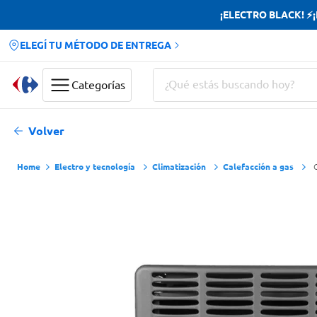
¡ELECTRO BLACK! ⚡¡H
ELEGÍ TU MÉTODO DE ENTREGA
¿Qué estás buscando hoy?
Categorías
Términos más buscados
Volver
Yerba
Electro y tecnología
Climatización
Calefacción a gas
Cerveza
Doves
Jabon Tocador