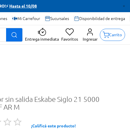
TRO!⚡
Hasta el 10/08
ones
Mi Carrefour
Sucursales
Disponibilidad de entrega
Carrito
Entrega inmediata
Favoritos
Ingresar
r sin salida Eskabe Siglo 21 5000
F AR M
¡Calificá este producto!