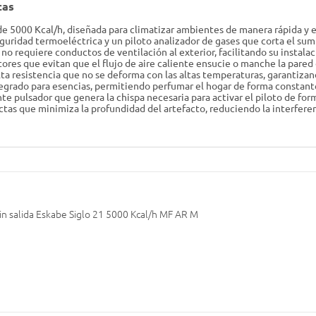
cas
de 5000 Kcal/h, diseñada para climatizar ambientes de manera rápida y e
guridad termoeléctrica y un piloto analizador de gases que corta el sumi
o requiere conductos de ventilación al exterior, facilitando su instalac
ores que evitan que el flujo de aire caliente ensucie o manche la pared
lta resistencia que no se deforma con las altas temperaturas, garantizan
grado para esencias, permitiendo perfumar el hogar de forma constant
 pulsador que genera la chispa necesaria para activar el piloto de form
s que minimiza la profundidad del artefacto, reduciendo la interferenc
sin salida Eskabe Siglo 21 5000 Kcal/h MF AR M