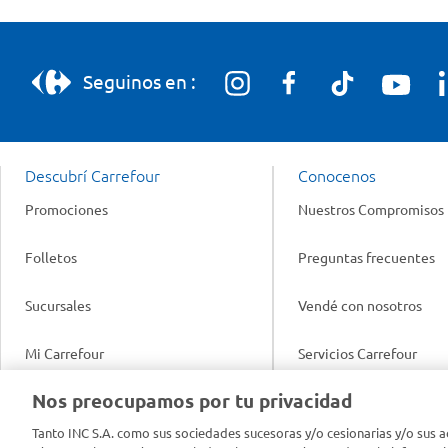
Seguinos en :
Descubrí Carrefour
Conocenos
Promociones
Nuestros Compromisos
Folletos
Preguntas frecuentes
Sucursales
Vendé con nosotros
Mi Carrefour
Servicios Carrefour
Info útil
Nos preocupamos por tu privacidad
Productos Carrefour
Legales
Tanto INC S.A. como sus sociedades sucesoras y/o cesionarias y/o sus a