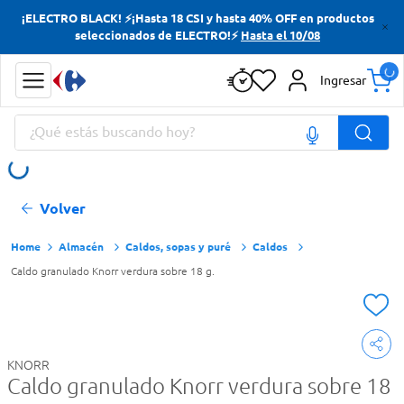
¡ELECTRO BLACK! ⚡¡Hasta 18 CSI y hasta 40% OFF en productos
Términos más buscados
seleccionados de ELECTRO!⚡
Hasta el 10/08
Yerba
Ingresar
Cerveza
¿Qué estás buscando hoy?
Doves
Papas Fritas
Términos más buscados
Volver
Yerba
Cerveza
Almacén
Caldos, sopas y puré
Caldos
Caldo granulado Knorr verdura sobre 18 g.
Doves
Papas Fritas
KNORR
Caldo granulado Knorr verdura sobre 18