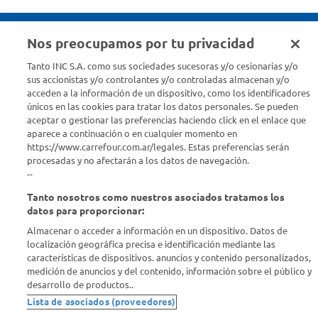
Nos preocupamos por tu privacidad
Seguinos en :
Tanto INC S.A. como sus sociedades sucesoras y/o cesionarias y/o
sus accionistas y/o controlantes y/o controladas almacenan y/o
acceden a la información de un dispositivo, como los identificadores
Estamos para ayudarte
únicos en las cookies para tratar los datos personales. Se pueden
aceptar o gestionar las preferencias haciendo click en el enlace que
¿Tenés una consulta? Comunicate con nosotros
acá
aparece a continuación o en cualquier momento en
https://www.carrefour.com.ar/legales. Estas preferencias serán
Descubrí Carrefour
procesadas y no afectarán a los datos de navegación.
--
Tanto nosotros como nuestros asociados tratamos los
Conocenos
datos para proporcionar:
Almacenar o acceder a información en un dispositivo. Datos de
Info útil
localización geográfica precisa e identificación mediante las
características de dispositivos. anuncios y contenido personalizados,
medición de anuncios y del contenido, información sobre el público y
Comprá Online
desarrollo de productos..
Lista de asociados (proveedores)
Enterate de nuestras ofertas