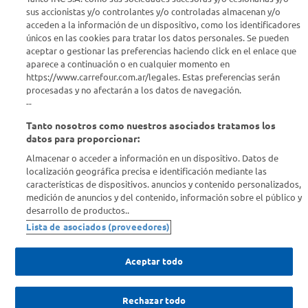
sus accionistas y/o controlantes y/o controladas almacenan y/o
acceden a la información de un dispositivo, como los identificadores
Estamos para ayudarte
únicos en las cookies para tratar los datos personales. Se pueden
aceptar o gestionar las preferencias haciendo click en el enlace que
¿Tenés una consulta? Comunicate con nosotros
acá
aparece a continuación o en cualquier momento en
https://www.carrefour.com.ar/legales. Estas preferencias serán
Descubrí Carrefour
procesadas y no afectarán a los datos de navegación.
--
Tanto nosotros como nuestros asociados tratamos los
Conocenos
datos para proporcionar:
Almacenar o acceder a información en un dispositivo. Datos de
Info útil
localización geográfica precisa e identificación mediante las
características de dispositivos. anuncios y contenido personalizados,
medición de anuncios y del contenido, información sobre el público y
Comprá Online
desarrollo de productos..
Lista de asociados (proveedores)
Enterate de nuestras ofertas
Dejanos tu mail para recibir todas las ofertas y promociones antes
Aceptar todo
que nadie.
Rechazar todo
Provincia