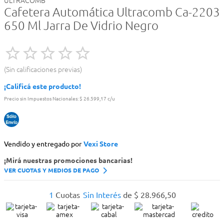
ULTRACOMB
Cafetera Automática Ultracomb Ca-2203
650 Ml Jarra De Vidrio Negro
Sin calificaciones previas
¡Calificá este producto!
Precio sin Impuestos Nacionales:
$ 26.599,17 c/u
Vendido y entregado por
Vexi Store
¡Mirá nuestras promociones bancarias!
VER CUOTAS Y MEDIOS DE PAGO
1
Cuotas
Sin Interés
de
$
28
.
966
,
50