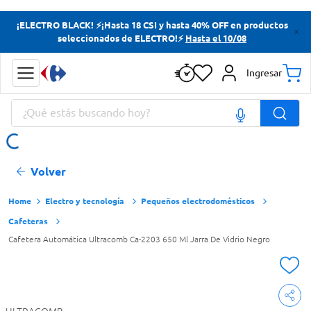
Términos más buscados
¡ELECTRO BLACK! ⚡¡Hasta 18 CSI y hasta 40% OFF en productos
seleccionados de ELECTRO!⚡
Hasta el 10/08
Yerba
Cerveza
Ingresar
Papas Fritas
¿Qué estás buscando hoy?
Doves
Términos más buscados
Volver
Yerba
Cerveza
Electro y tecnología
Pequeños electrodomésticos
Cafeteras
Papas Fritas
Cafetera Automática Ultracomb Ca-2203 650 Ml Jarra De Vidrio Negro
Doves