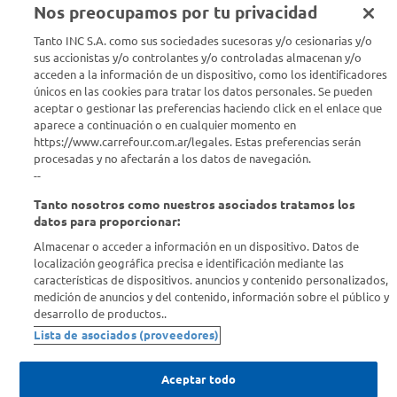
Nos preocupamos por tu privacidad
Tanto INC S.A. como sus sociedades sucesoras y/o cesionarias y/o
Seguinos en :
sus accionistas y/o controlantes y/o controladas almacenan y/o
acceden a la información de un dispositivo, como los identificadores
Estamos para ayudarte
únicos en las cookies para tratar los datos personales. Se pueden
aceptar o gestionar las preferencias haciendo click en el enlace que
aparece a continuación o en cualquier momento en
¿Tenés una consulta? Comunicate con nosotros
acá
https://www.carrefour.com.ar/legales. Estas preferencias serán
procesadas y no afectarán a los datos de navegación.
Descubrí Carrefour
--
Tanto nosotros como nuestros asociados tratamos los
Conocenos
datos para proporcionar:
Almacenar o acceder a información en un dispositivo. Datos de
localización geográfica precisa e identificación mediante las
Info útil
características de dispositivos. anuncios y contenido personalizados,
medición de anuncios y del contenido, información sobre el público y
desarrollo de productos..
Comprá Online
Lista de asociados (proveedores)
Enterate de nuestras ofertas
Aceptar todo
Dejanos tu mail para recibir todas las ofertas y promociones antes