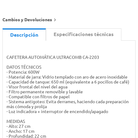
Cambios y Devoluciones
Especificaciones técnicas
Descripción
CAFETERA AUTOMÁTICA ULTRACOMB CA-2203
DATOS TÉCNICOS
- Potencia: 600W
- Material de jarra: Vidrio templado con aro de acero inoxidable
- Capacidad de tanque: 650 ml (equivalente a 6 pocillos de café)
- Visor frontal del nivel del agua
- Filtro permanente removible y lavable
- Compatible con filtros de papel
- Sistema antigoteo: Evita derrames, haciendo cada preparación
más cómoda y prolija
- Luz indicadora + interruptor de encendido/apagado
MEDIDAS
- Alto: 27 cm
- Ancho: 17 cm
- Profundidad: 22 cm