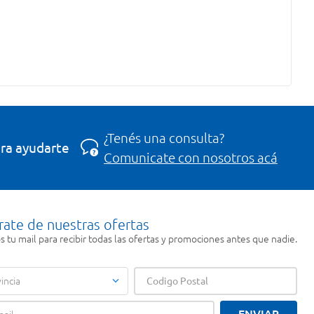
¿Tenés una consulta?
ra ayudarte
Comunicate con nosotros acá
rate de nuestras ofertas
 tu mail para recibir todas las ofertas y promociones antes que nadie.
incia