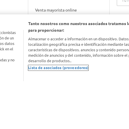
Venta mayorista online
Tanto nosotros como nuestros asociados tratamos l
Gift cards empresariales
para proporcionar:
ccionistas
ón de un
Almacenar o acceder a información en un dispositivo. Datos
los datos
localización geográfica precisa e identificación mediante la
ck en el
características de dispositivos. anuncios y contenido person
medición de anuncios y del contenido, información sobre el 
adas y no
desarrollo de productos..
Lista de asociados (proveedores)
nimal
idad