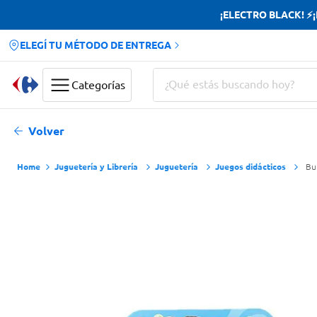
¡ELECTRO BLACK! ⚡¡H
ELEGÍ TU MÉTODO DE ENTREGA
¿Qué estás buscando hoy?
Categorías
Términos más buscados
Volver
Yerba
Juguetería y Librería
Juguetería
Juegos didácticos
Bu
Cerveza
Doves
Jabon Tocador