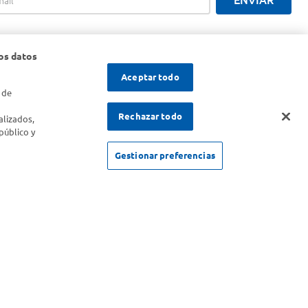
ENVIAR
os datos
Aceptar todo
 de
s
Rechazar todo
alizados,
público y
Gestionar preferencias
SOLICITUD DE ARREPENTIMIENTO