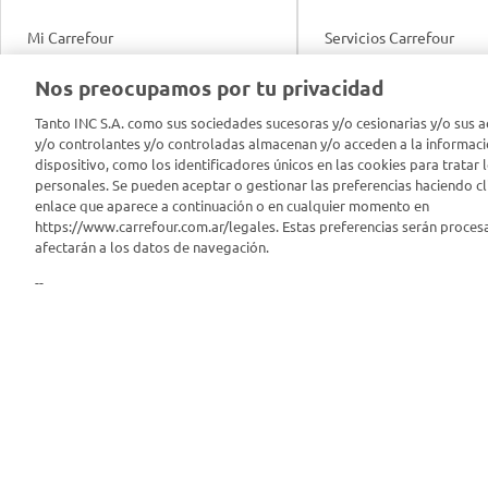
Mi Carrefour
Servicios Carrefour
Info útil
Nos preocupamos por tu privacidad
Productos Carrefour
Legales
Tanto INC S.A. como sus sociedades sucesoras y/o cesionarias y/o sus a
Tarjeta Mi Carrefour
y/o controlantes y/o controladas almacenan y/o acceden a la informaci
Tasas de interés
dispositivo, como los identificadores únicos en las cookies para tratar 
personales. Se pueden aceptar o gestionar las preferencias haciendo cli
Panel Carrefour
enlace que aparece a continuación o en cualquier momento en
Contacto
https://www.carrefour.com.ar/legales. Estas preferencias serán proces
Puntos Verdes
afectarán a los datos de navegación.
Acuerdo con Acyma
--
App Carrefour
Política de Bienestar A
Comprometidos Carrefour
Reporte de Sustentabil