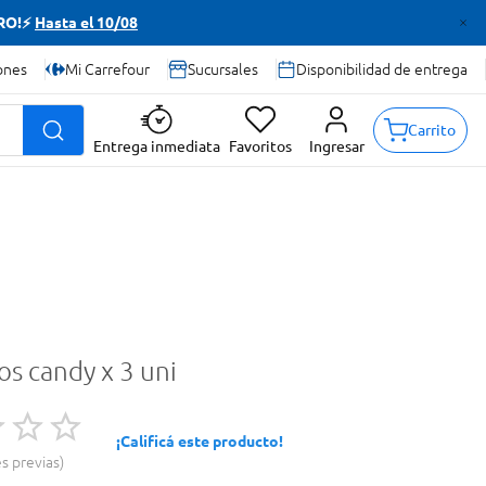
TRO!⚡
Hasta el 10/08
ones
Mi Carrefour
Sucursales
Disponibilidad de entrega
Carrito
Entrega inmediata
Favoritos
Ingresar
os candy x 3 uni
¡Calificá este producto!
es previas