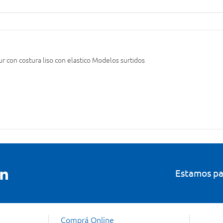
r con costura liso con elastico Modelos surtidos
Estamos pa
Comprá Online