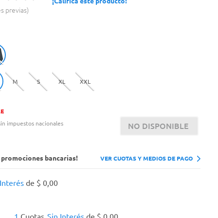
¡Calificá este producto!
es previas
M
S
XL
XXL
LE
in impuestos nacionales
NO DISPONIBLE
s promociones bancarias!
VER CUOTAS Y MEDIOS DE PAGO
 Interés
de
$
0
,
00
1
Cuotas
Sin Interés
de
$
0
,
00