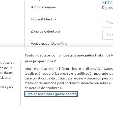
Ente
¿Cómo comprar?
Dejanos
Hogar & Electro
Prov
Zona de cobertura
Venta mayorista online
Tanto nosotros como nuestros asociados tratamos l
Gift cards empresariales
para proporcionar:
ccionistas
ón de un
Almacenar o acceder a información en un dispositivo. Datos
los datos
localización geográfica precisa e identificación mediante la
ck en el
características de dispositivos. anuncios y contenido person
medición de anuncios y del contenido, información sobre el 
adas y no
desarrollo de productos..
Lista de asociados (proveedores)
nimal