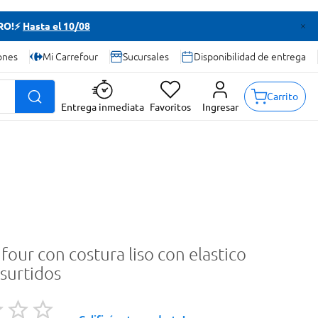
TRO!⚡
Hasta el 10/08
ones
Mi Carrefour
Sucursales
Disponibilidad de entrega
Carrito
Entrega inmediata
Favoritos
Ingresar
our con costura liso con elastico
surtidos