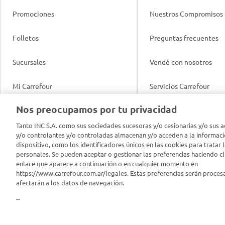
Promociones
Nuestros Compromisos
Folletos
Preguntas frecuentes
Sucursales
Vendé con nosotros
Mi Carrefour
Servicios Carrefour
Info útil
Nos preocupamos por tu privacidad
Productos Carrefour
Legales
Tanto INC S.A. como sus sociedades sucesoras y/o cesionarias y/o sus a
Tarjeta Mi Carrefour
y/o controlantes y/o controladas almacenan y/o acceden a la informaci
Tasas de interés
dispositivo, como los identificadores únicos en las cookies para tratar 
personales. Se pueden aceptar o gestionar las preferencias haciendo cli
Panel Carrefour
enlace que aparece a continuación o en cualquier momento en
Contacto
https://www.carrefour.com.ar/legales. Estas preferencias serán proces
Puntos Verdes
afectarán a los datos de navegación.
Acuerdo con Acyma
--
App Carrefour
Política de Bienestar A