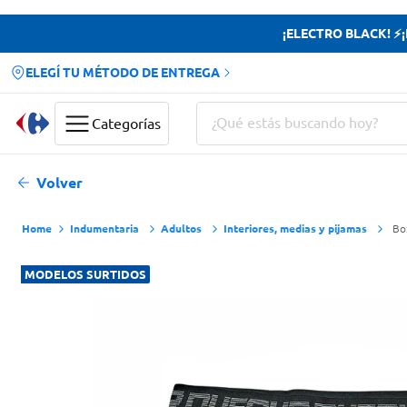
¡ELECTRO BLACK! ⚡¡H
ELEGÍ TU MÉTODO DE ENTREGA
¿Qué estás buscando hoy?
Categorías
Términos más buscados
Volver
Yerba
Indumentaria
Adultos
Interiores, medias y pijamas
Bo
Cerveza
Doves
MODELOS SURTIDOS
Papas Fritas