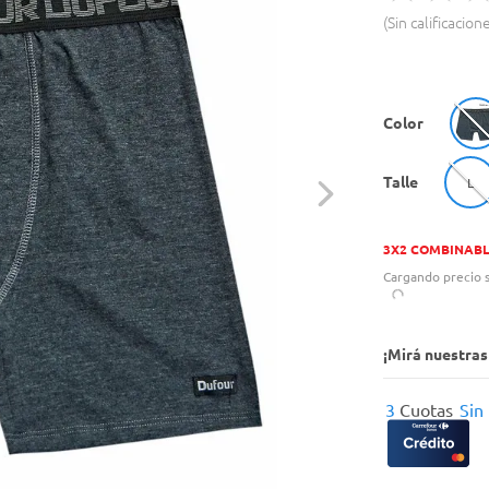
Sin calificacion
Color
Talle
L
3X2 COMBINAB
Cargando precio s
¡Mirá nuestra
3
Cuotas
Sin