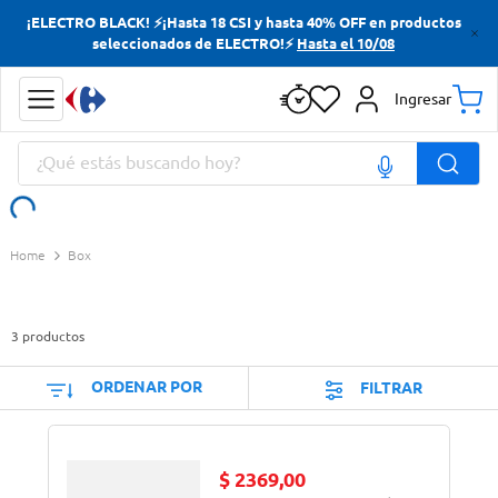
¡ELECTRO BLACK! ⚡¡Hasta 18 CSI y hasta 40% OFF en productos
Términos más buscados
seleccionados de ELECTRO!⚡
Hasta el 10/08
Yerba
Ingresar
Cerveza
¿Qué estás buscando hoy?
Doves
Papas Fritas
Términos más buscados
Box
Yerba
Cerveza
3
productos
Doves
Papas Fritas
ORDENAR POR
FILTRAR
$
2369
,
00