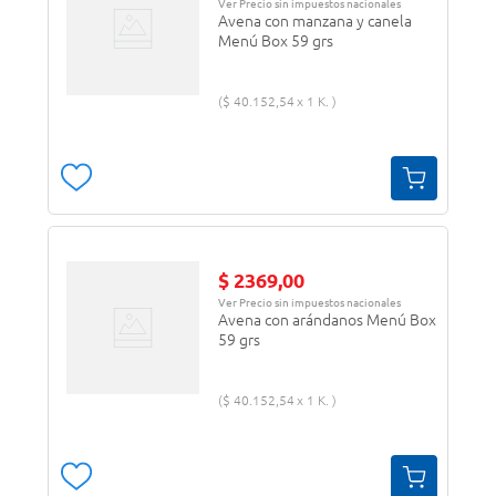
Ver Precio sin impuestos nacionales
Avena con manzana y canela
Menú Box 59 grs
$
40
.
152
,
54
1 K.
$
2369
,
00
Ver Precio sin impuestos nacionales
Avena con arándanos Menú Box
59 grs
$
40
.
152
,
54
1 K.