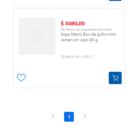
$
3080
,
00
Ver Precio sin impuestos nacionales
Sopa Menú Box de pollo mini
ramen en vaso 45 g.
$
6844
,
44
100 G.
1