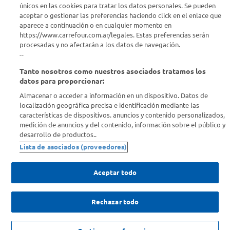
únicos en las cookies para tratar los datos personales. Se pueden
aceptar o gestionar las preferencias haciendo click en el enlace que
aparece a continuación o en cualquier momento en
Comprá Online
https://www.carrefour.com.ar/legales. Estas preferencias serán
procesadas y no afectarán a los datos de navegación.
Enterate de nuestras ofertas
--
Dejanos tu mail para recibir todas las ofertas y promociones antes
Tanto nosotros como nuestros asociados tratamos los
que nadie.
datos para proporcionar:
Almacenar o acceder a información en un dispositivo. Datos de
Provincia
localización geográfica precisa e identificación mediante las
características de dispositivos. anuncios y contenido personalizados,
medición de anuncios y del contenido, información sobre el público y
ENVIAR
desarrollo de productos..
Lista de asociados (proveedores)
Aceptar todo
Rechazar todo
SOLICITUD DE ARREPENTIMIENTO
Copyright 2026 ©Carrefour. Todos los derechos reservados |
Términos y