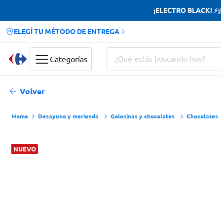
¡ELECTRO BLACK! ⚡¡H
ELEGÍ TU MÉTODO DE ENTREGA
¿Qué estás buscando hoy?
Categorías
Términos más buscados
Volver
Yerba
Desayuno y merienda
Golosinas y chocolates
Chocolates
Cerveza
Doves
NUEVO
Jabon Tocador