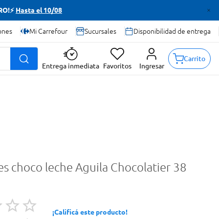
TRO!⚡
Hasta el 10/08
ones
Mi Carrefour
Sucursales
Disponibilidad de entrega
Carrito
Entrega inmediata
Favoritos
Ingresar
 choco leche Aguila Chocolatier 38
¡Calificá este producto!