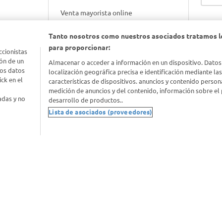
Venta mayorista online
Tanto nosotros como nuestros asociados tratamos l
Gift cards empresariales
para proporcionar:
ccionistas
ón de un
Almacenar o acceder a información en un dispositivo. Datos
los datos
localización geográfica precisa e identificación mediante la
ck en el
características de dispositivos. anuncios y contenido person
medición de anuncios y del contenido, información sobre el 
adas y no
desarrollo de productos..
Lista de asociados (proveedores)
nimal
idad