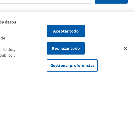
os datos
Aceptar todo
 de
s
Rechazar todo
alizados,
público y
Gestionar preferencias
SOLICITUD DE ARREPENTIMIENTO