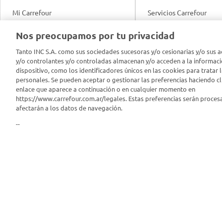
Mi Carrefour
Servicios Carrefour
Info útil
Nos preocupamos por tu privacidad
Productos Carrefour
Legales
Tanto INC S.A. como sus sociedades sucesoras y/o cesionarias y/o sus a
Tarjeta Mi Carrefour
y/o controlantes y/o controladas almacenan y/o acceden a la informaci
Tasas de interés
dispositivo, como los identificadores únicos en las cookies para tratar 
personales. Se pueden aceptar o gestionar las preferencias haciendo cli
Panel Carrefour
enlace que aparece a continuación o en cualquier momento en
Contacto
https://www.carrefour.com.ar/legales. Estas preferencias serán proces
Puntos Verdes
afectarán a los datos de navegación.
Acuerdo con Acyma
--
App Carrefour
Política de Bienestar A
Comprometidos Carrefour
Reporte de Sustentabil