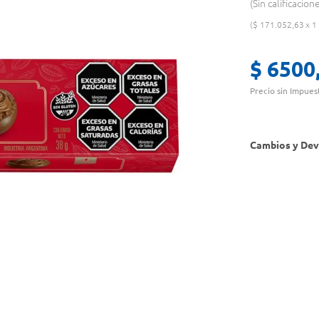
Sin calificacion
$
171
.
052
,
63
1
$
6500
Precio sin Impues
Cambios y Dev