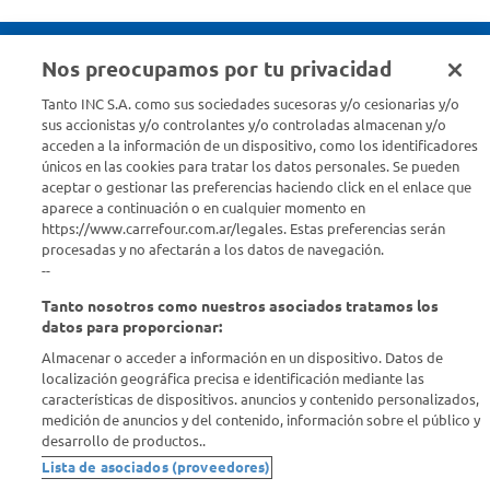
Nos preocupamos por tu privacidad
Seguinos en :
Tanto INC S.A. como sus sociedades sucesoras y/o cesionarias y/o
sus accionistas y/o controlantes y/o controladas almacenan y/o
acceden a la información de un dispositivo, como los identificadores
Estamos para ayudarte
únicos en las cookies para tratar los datos personales. Se pueden
aceptar o gestionar las preferencias haciendo click en el enlace que
¿Tenés una consulta? Comunicate con nosotros
acá
aparece a continuación o en cualquier momento en
https://www.carrefour.com.ar/legales. Estas preferencias serán
Descubrí Carrefour
procesadas y no afectarán a los datos de navegación.
--
Tanto nosotros como nuestros asociados tratamos los
Conocenos
datos para proporcionar:
Almacenar o acceder a información en un dispositivo. Datos de
Info útil
localización geográfica precisa e identificación mediante las
características de dispositivos. anuncios y contenido personalizados,
medición de anuncios y del contenido, información sobre el público y
Comprá Online
desarrollo de productos..
Lista de asociados (proveedores)
Enterate de nuestras ofertas