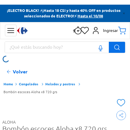
Términos más buscados
¡ELECTRO BLACK! ⚡¡Hasta 18 CSI y hasta 40% OFF en productos
seleccionados de ELECTRO!⚡
Hasta el 10/08
Yerba
Cerveza
Ingresar
Doves
¿Qué estás buscando hoy?
Papas Fritas
Términos más buscados
Volver
Yerba
Cerveza
Congelados
Helados y postres
Bombón escoces Aloha x8 720 grs
Doves
Papas Fritas
ALOHA
Bombón escoces Aloha x8 720 grs