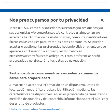
Nos preocupamos por tu privacidad
Seguinos en :
Tanto INC S.A. como sus sociedades sucesoras y/o cesionarias y/o
sus accionistas y/o controlantes y/o controladas almacenan y/o
acceden a la información de un dispositivo, como los identificadores
Estamos para ayudarte
únicos en las cookies para tratar los datos personales. Se pueden
aceptar o gestionar las preferencias haciendo click en el enlace que
¿Tenés una consulta? Comunicate con nosotros
acá
aparece a continuación o en cualquier momento en
https://www.carrefour.com.ar/legales. Estas preferencias serán
Descubrí Carrefour
procesadas y no afectarán a los datos de navegación.
--
Tanto nosotros como nuestros asociados tratamos los
Conocenos
datos para proporcionar:
Almacenar o acceder a información en un dispositivo. Datos de
Info útil
localización geográfica precisa e identificación mediante las
características de dispositivos. anuncios y contenido personalizados,
medición de anuncios y del contenido, información sobre el público y
Comprá Online
desarrollo de productos..
Lista de asociados (proveedores)