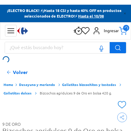
Términos más buscados
¡ELECTRO BLACK! ⚡¡Hasta 18 CSI y hasta 40% OFF en productos
seleccionados de ELECTRO!⚡
Hasta el 10/08
Yerba
Cerveza
Ingresar
Doves
¿Qué estás buscando hoy?
Papas Fritas
Términos más buscados
Volver
Yerba
Cerveza
Desayuno y merienda
Galletitas bizcochitos y tostadas
Galletitas dulces
Bizcochos agridulces 9 de Oro en bolsa 420 g.
Doves
Papas Fritas
9 DE ORO