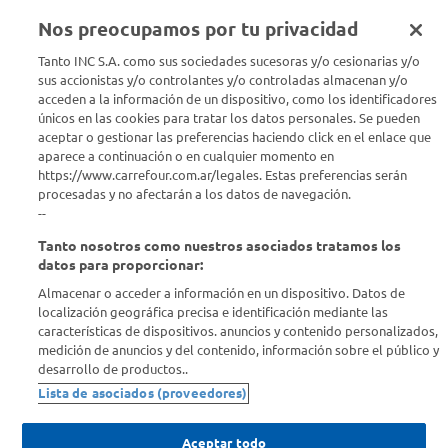
Nos preocupamos por tu privacidad
Tanto INC S.A. como sus sociedades sucesoras y/o cesionarias y/o
Seguinos en :
sus accionistas y/o controlantes y/o controladas almacenan y/o
acceden a la información de un dispositivo, como los identificadores
Estamos para ayudarte
únicos en las cookies para tratar los datos personales. Se pueden
aceptar o gestionar las preferencias haciendo click en el enlace que
aparece a continuación o en cualquier momento en
¿Tenés una consulta? Comunicate con nosotros
acá
https://www.carrefour.com.ar/legales. Estas preferencias serán
procesadas y no afectarán a los datos de navegación.
Descubrí Carrefour
--
Tanto nosotros como nuestros asociados tratamos los
Conocenos
datos para proporcionar:
Almacenar o acceder a información en un dispositivo. Datos de
localización geográfica precisa e identificación mediante las
Info útil
características de dispositivos. anuncios y contenido personalizados,
medición de anuncios y del contenido, información sobre el público y
desarrollo de productos..
Comprá Online
Lista de asociados (proveedores)
Enterate de nuestras ofertas
Aceptar todo