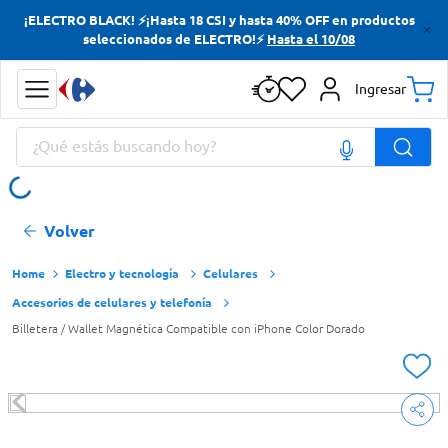
¡ELECTRO BLACK! ⚡¡Hasta 18 CSI y hasta 40% OFF en productos
Términos más buscados
seleccionados de ELECTRO!⚡
Hasta el 10/08
Yerba
Ingresar
Cerveza
¿Qué estás buscando hoy?
Papas Fritas
Doves
Términos más buscados
Volver
Yerba
Cerveza
Electro y tecnología
Celulares
Accesorios de celulares y telefonía
Papas Fritas
Billetera / Wallet Magnética Compatible con iPhone Color Dorado
Doves