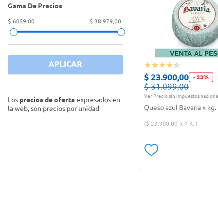
Quesos especiales
(
2
)
Gama De Precios
Queso azul
(
3
)
$ 6059,00
$ 38.979,00
APLICAR
$
23
.
900
,
00
-
23
%
$
31
.
099
,
00
Ver Precio sin impuestos naciona
Los
precios de oferta
expresados en
Queso azul Bavaria x kg.
la web, son precios por unidad
$
23
.
900
,
00
1 K.