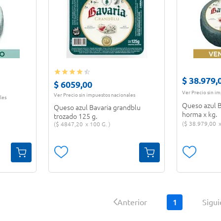
$
38
.
979
,
$
6059
,
00
Ver Precio sin i
Ver Precio sin impuestos nacionales
les
Queso azul 
Queso azul Bavaria grandblu
horma x kg.
trozado 125 g.
$
38
.
979
,
00
$
4847
,
20
100 G.
1
Anterior
Sigu