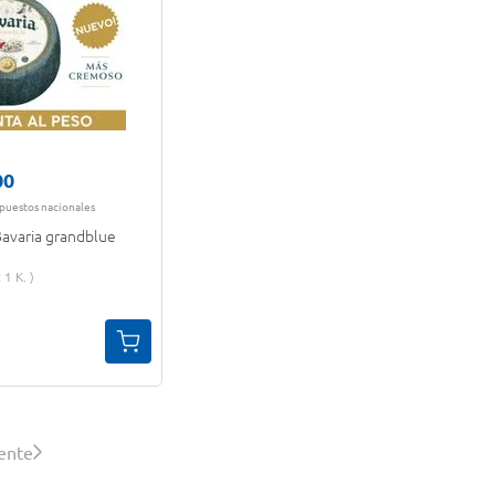
00
mpuestos nacionales
Bavaria grandblue
1 K.
iente