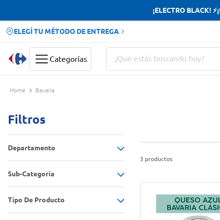
¡ELECTRO BLACK! ⚡¡H
ELEGÍ TU MÉTODO DE ENTREGA
¿Qué estás buscando hoy?
Categorías
Términos más buscados
Bavaria
Yerba
Filtros
Cerveza
Papas Fritas
Departamento
Doves
3
productos
Sub-Categoría
Lácteos y productos frescos
(
3
)
Tipo De Producto
Quesos duros y semi duros
(
1
)