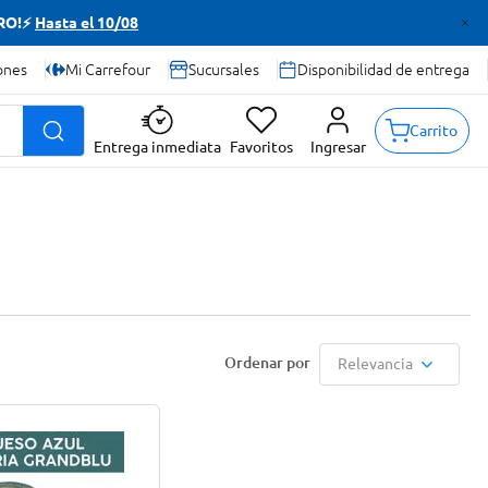
TRO!⚡
Hasta el 10/08
ones
Mi Carrefour
Sucursales
Disponibilidad de entrega
Carrito
Entrega inmediata
Favoritos
Ingresar
Relevancia