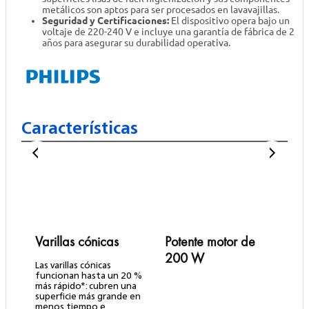
metálicos son aptos para ser procesados en lavavajillas.
Seguridad y Certificaciones:
El dispositivo opera bajo un
voltaje de 220-240 V e incluye una garantía de fábrica de 2
años para asegurar su durabilidad operativa.
Características
Varillas cónicas
Potente motor de
3
200 W
Las varillas cónicas
U
funcionan hasta un 20 %
3
más rápido*: cubren una
p
superficie más grande en
a
menos tiempo e
t