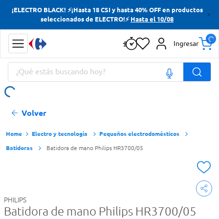
¡ELECTRO BLACK! ⚡¡Hasta 18 CSI y hasta 40% OFF en productos
Términos más buscados
seleccionados de ELECTRO!⚡
Hasta el 10/08
Yerba
Ingresar
Cerveza
¿Qué estás buscando hoy?
Papas Fritas
Doves
Términos más buscados
Volver
Yerba
Cerveza
Electro y tecnología
Pequeños electrodomésticos
Batidoras
Batidora de mano Philips HR3700/05
Papas Fritas
Doves
PHILIPS
Batidora de mano Philips HR3700/05