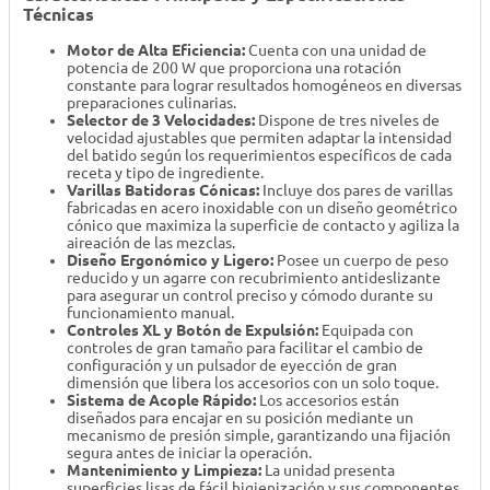
Técnicas
Motor de Alta Eficiencia:
Cuenta con una unidad de
potencia de 200 W que proporciona una rotación
constante para lograr resultados homogéneos en diversas
preparaciones culinarias.
Selector de 3 Velocidades:
Dispone de tres niveles de
velocidad ajustables que permiten adaptar la intensidad
del batido según los requerimientos específicos de cada
receta y tipo de ingrediente.
Varillas Batidoras Cónicas:
Incluye dos pares de varillas
fabricadas en acero inoxidable con un diseño geométrico
cónico que maximiza la superficie de contacto y agiliza la
aireación de las mezclas.
Diseño Ergonómico y Ligero:
Posee un cuerpo de peso
reducido y un agarre con recubrimiento antideslizante
para asegurar un control preciso y cómodo durante su
funcionamiento manual.
Controles XL y Botón de Expulsión:
Equipada con
controles de gran tamaño para facilitar el cambio de
configuración y un pulsador de eyección de gran
dimensión que libera los accesorios con un solo toque.
Sistema de Acople Rápido:
Los accesorios están
diseñados para encajar en su posición mediante un
mecanismo de presión simple, garantizando una fijación
segura antes de iniciar la operación.
Mantenimiento y Limpieza:
La unidad presenta
superficies lisas de fácil higienización y sus componentes