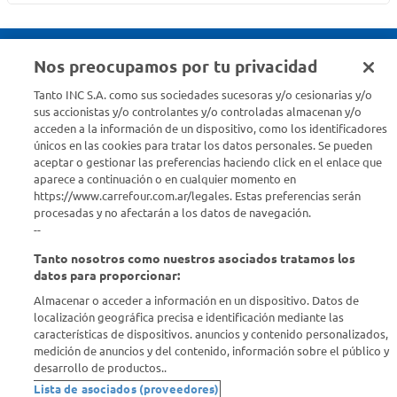
Nos preocupamos por tu privacidad
Seguinos en :
Tanto INC S.A. como sus sociedades sucesoras y/o cesionarias y/o
sus accionistas y/o controlantes y/o controladas almacenan y/o
acceden a la información de un dispositivo, como los identificadores
Estamos para ayudarte
únicos en las cookies para tratar los datos personales. Se pueden
aceptar o gestionar las preferencias haciendo click en el enlace que
¿Tenés una consulta? Comunicate con nosotros
acá
aparece a continuación o en cualquier momento en
https://www.carrefour.com.ar/legales. Estas preferencias serán
Descubrí Carrefour
procesadas y no afectarán a los datos de navegación.
--
Tanto nosotros como nuestros asociados tratamos los
Conocenos
datos para proporcionar:
Almacenar o acceder a información en un dispositivo. Datos de
Info útil
localización geográfica precisa e identificación mediante las
características de dispositivos. anuncios y contenido personalizados,
medición de anuncios y del contenido, información sobre el público y
Comprá Online
desarrollo de productos..
Lista de asociados (proveedores)