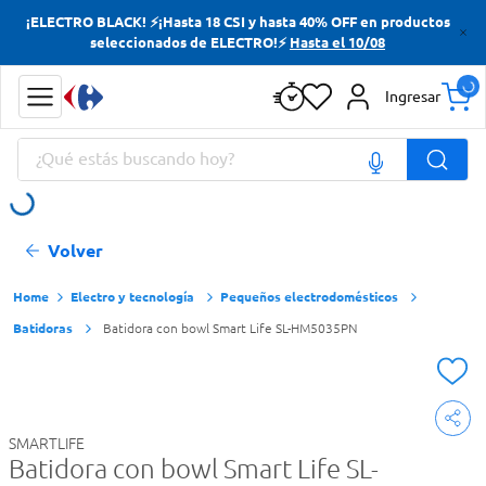
¡ELECTRO BLACK! ⚡¡Hasta 18 CSI y hasta 40% OFF en productos
Términos más buscados
seleccionados de ELECTRO!⚡
Hasta el 10/08
Yerba
Ingresar
Cerveza
¿Qué estás buscando hoy?
Doves
Papas Fritas
Términos más buscados
Volver
Yerba
Cerveza
Electro y tecnología
Pequeños electrodomésticos
Batidoras
Batidora con bowl Smart Life SL-HM5035PN
Doves
Papas Fritas
SMARTLIFE
Batidora con bowl Smart Life SL-