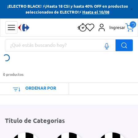
¡ELECTRO BLACK! ⚡¡Hasta 18 CSI y hasta 40% OFF en productos
Términos más buscados
seleccionados de ELECTRO!⚡
Hasta el 10/08
Yerba
Ingresar
Cerveza
¿Qué estás buscando hoy?
Doves
Jabon Tocador
Términos más buscados
Yerba
0
productos
Cerveza
ORDENAR POR
Doves
Jabon Tocador
Título de Categorías