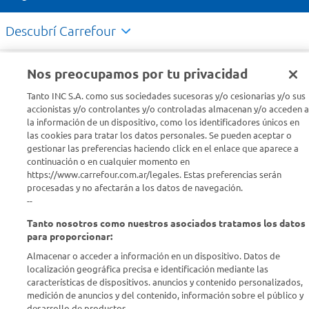
Descubrí Carrefour
Conocenos
Nos preocupamos por tu privacidad
Tanto INC S.A. como sus sociedades sucesoras y/o cesionarias y/o sus
Info útil
accionistas y/o controlantes y/o controladas almacenan y/o acceden a
la información de un dispositivo, como los identificadores únicos en
las cookies para tratar los datos personales. Se pueden aceptar o
Comprá Online
gestionar las preferencias haciendo click en el enlace que aparece a
continuación o en cualquier momento en
https://www.carrefour.com.ar/legales. Estas preferencias serán
Enterate de nuestras ofertas
procesadas y no afectarán a los datos de navegación.
Dejanos tu mail para recibir todas las ofertas y promociones antes
--
que nadie.
Tanto nosotros como nuestros asociados tratamos los datos
para proporcionar:
Provincia
Almacenar o acceder a información en un dispositivo. Datos de
localización geográfica precisa e identificación mediante las
ENVIAR
características de dispositivos. anuncios y contenido personalizados,
medición de anuncios y del contenido, información sobre el público y
desarrollo de productos..