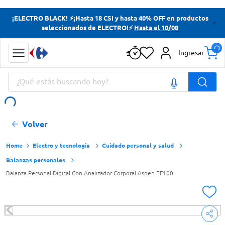
Términos más buscados
¡ELECTRO BLACK! ⚡¡Hasta 18 CSI y hasta 40% OFF en productos
seleccionados de ELECTRO!⚡
Hasta el 10/08
Yerba
Cerveza
Ingresar
Doves
¿Qué estás buscando hoy?
Papas Fritas
Términos más buscados
Volver
Yerba
Cerveza
Electro y tecnología
Cuidado personal y salud
Balanzas personales
Doves
Balanza Personal Digital Con Analizador Corporal Aspen EF100
Papas Fritas