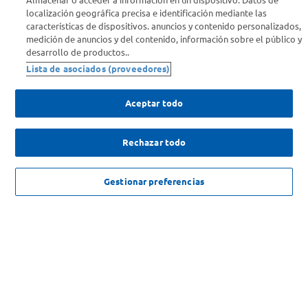
Almacenar o acceder a información en un dispositivo. Datos de
localización geográfica precisa e identificación mediante las
Info útil
características de dispositivos. anuncios y contenido personalizados,
medición de anuncios y del contenido, información sobre el público y
desarrollo de productos..
Comprá Online
Lista de asociados (proveedores)
Enterate de nuestras ofertas
Aceptar todo
Dejanos tu mail para recibir todas las ofertas y promociones antes
que nadie.
Rechazar todo
Provincia
NO DISPONIBLE
Gestionar preferencias
ENVIAR
SOLICITUD DE ARREPENTIMIENTO