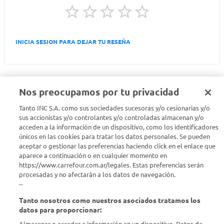
INICIA SESION PARA DEJAR TU RESEÑA
Nos preocupamos por tu privacidad
Tanto INC S.A. como sus sociedades sucesoras y/o cesionarias y/o
Seguinos en :
sus accionistas y/o controlantes y/o controladas almacenan y/o
acceden a la información de un dispositivo, como los identificadores
Estamos para ayudarte
únicos en las cookies para tratar los datos personales. Se pueden
aceptar o gestionar las preferencias haciendo click en el enlace que
aparece a continuación o en cualquier momento en
¿Tenés una consulta? Comunicate con nosotros
acá
https://www.carrefour.com.ar/legales. Estas preferencias serán
procesadas y no afectarán a los datos de navegación.
Descubrí Carrefour
--
Tanto nosotros como nuestros asociados tratamos los
Conocenos
datos para proporcionar: