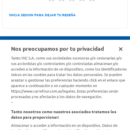
INICIA SESION PARA DEJAR TU RESEÑA
Nos preocupamos por tu privacidad
Seguinos en :
Tanto INC S.A. como sus sociedades sucesoras y/o cesionarias y/o
sus accionistas y/o controlantes y/o controladas almacenan y/o
acceden a la información de un dispositivo, como los identificadores
Estamos para ayudarte
únicos en las cookies para tratar los datos personales. Se pueden
aceptar o gestionar las preferencias haciendo click en el enlace que
¿Tenés una consulta? Comunicate con nosotros
acá
aparece a continuación o en cualquier momento en
https://www.carrefour.com.ar/legales. Estas preferencias serán
Descubrí Carrefour
procesadas y no afectarán a los datos de navegación.
--
Tanto nosotros como nuestros asociados tratamos los
Conocenos
datos para proporcionar:
Almacenar o acceder a información en un dispositivo. Datos de
Info útil