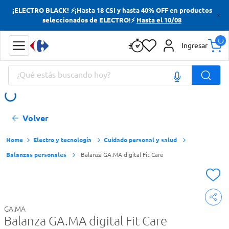
¡ELECTRO BLACK! ⚡¡Hasta 18 CSI y hasta 40% OFF en productos
Términos más buscados
seleccionados de ELECTRO!⚡
Hasta el 10/08
Yerba
Ingresar
Cerveza
¿Qué estás buscando hoy?
Doves
Jabon Tocador
Términos más buscados
Volver
Yerba
Cerveza
Electro y tecnología
Cuidado personal y salud
Balanzas personales
Balanza GA.MA digital Fit Care
Doves
Jabon Tocador
GA.MA
Balanza GA.MA digital Fit Care