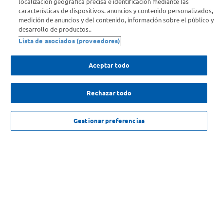
localización geográfica precisa e identificación mediante las
características de dispositivos. anuncios y contenido personalizados,
medición de anuncios y del contenido, información sobre el público y
Comprá Online
desarrollo de productos..
Lista de asociados (proveedores)
Enterate de nuestras ofertas
Dejanos tu mail para recibir todas las ofertas y promociones antes
Aceptar todo
que nadie.
Rechazar todo
Provincia
ENVIAR
NO DISPONIBLE
Gestionar preferencias
SOLICITUD DE ARREPENTIMIENTO
Copyright 2026 ©Carrefour. Todos los derechos reservados |
Términos y