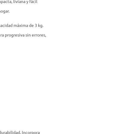
acta, liviana y fácil
hogar.
pacidad máxima de 3 kg.
a progresiva sin errores,
urabilidad. Incorpora