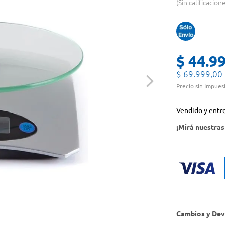
Sin calificacion
$
44
.
9
$
69
.
999
,
00
Precio sin Impues
Vendido y entr
¡Mirá nuestra
Cambios y Dev