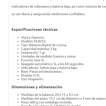
indicadores de sobrepeso y batería baja, así como sistema de ce
su uso diario y asegurando mediciones confiables.
Especificaciones técnicas
Marca: Daewoo.
Modelo: DI-8252.
Tipo: Balanza digital de cocina.
Capacidad máxima: 3 kg.
Graduación: 1 gr.
Unidades de medida: Gramos y onzas.
Función tara: Sí.
Apagado automático: Sí, a los 60 segundos.
Indicadores: Sobrecarga y batería baja.
Base: Patas antideslizantes.
Display: LCD.
Uso: Hogareño.
Dimensiones y alimentación
Medidas de la balanza: 20 x 15 x 4,5 cm.
Medidas del plato: 15,7 cm de diámetro x 4 mm de espeso
Peso: 600 g con embalaje incluido.