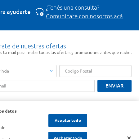
¿Tenés una consulta?
ra ayudarte
Comunicate con nosotros acá
rate de nuestras ofertas
 tu mail para recibir todas las ofertas y promociones antes que nadie.
incia
ENVIAR
os datos
Aceptar todo
 de
s
Rechazar todo