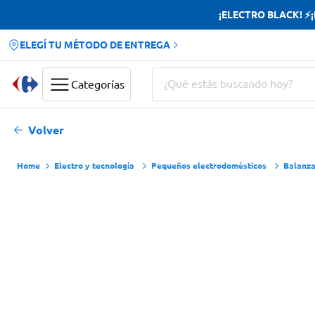
¡ELECTRO BLACK! ⚡¡H
ELEGÍ TU MÉTODO DE ENTREGA
¿Qué estás buscando hoy?
Categorías
Términos más buscados
Volver
Yerba
Electro y tecnología
Pequeños electrodomésticos
Balanza
Cerveza
Doves
Jabon Tocador