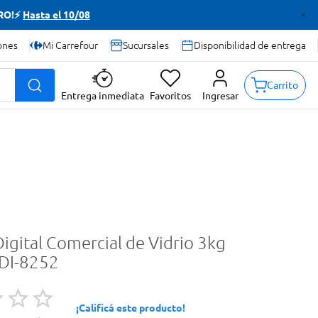
TRO!⚡
Hasta el 10/08
ones
Mi Carrefour
Sucursales
Disponibilidad de entrega
Carrito
Entrega inmediata
Favoritos
Ingresar
igital Comercial de Vidrio 3kg
DI-8252
¡Calificá este producto!