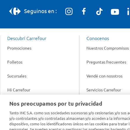
Seguinos en :
Descubrí Carrefour
Conocenos
Promociones
Nuestros Compromisos
Folletos
Preguntas frecuentes
Sucursales
Vendé con nosotros
Mi Carrefour
Servicios Carrefour
Info útil
Nos preocupamos por tu privacidad
Productos Carrefour
Legales
Tanto INC S.A. como sus sociedades sucesoras y/o cesionarias y/o sus a
Tarjeta Mi Carrefour
y/o controlantes y/o controladas almacenan y/o acceden a la informaci
Tasas de interés
dispositivo, como los identificadores únicos en las cookies para tratar 
personales. Se pueden aceptar o gestionar las preferencias haciendo cli