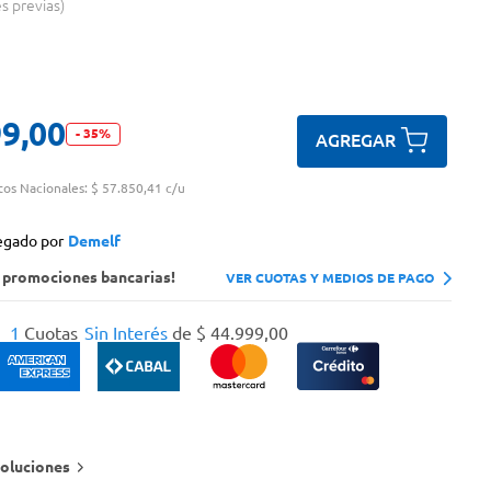
es previas
99
,
00
-
35
%
AGREGAR
tos Nacionales:
$ 57.850,41 c/u
egado por
Demelf
s promociones bancarias!
VER CUOTAS Y MEDIOS DE PAGO
1
Cuotas
Sin Interés
de
$
44
.
999
,
00
oluciones