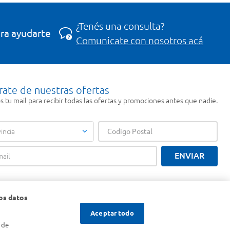
¿Tenés una consulta?
ra ayudarte
Comunicate con nosotros acá
rate de nuestras ofertas
 tu mail para recibir todas las ofertas y promociones antes que nadie.
incia
ENVIAR
os datos
Aceptar todo
 de