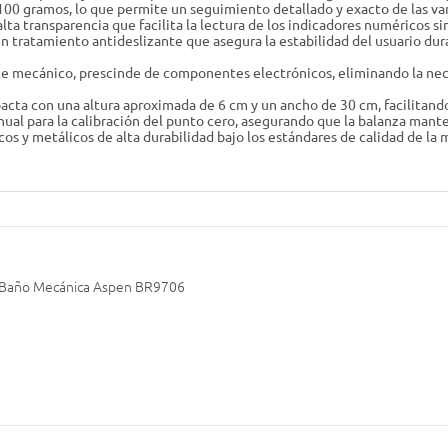
00 gramos, lo que permite un seguimiento detallado y exacto de las var
alta transparencia que facilita la lectura de los indicadores numéricos si
n tratamiento antideslizante que asegura la estabilidad del usuario d
e mecánico, prescinde de componentes electrónicos, eliminando la nec
cta con una altura aproximada de 6 cm y un ancho de 30 cm, facilitand
nual para la calibración del punto cero, asegurando que la balanza mant
cos y metálicos de alta durabilidad bajo los estándares de calidad de l
 Baño Mecánica Aspen BR9706