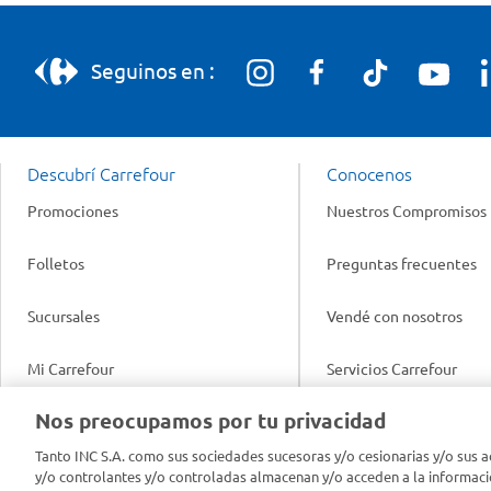
Seguinos en :
Descubrí Carrefour
Conocenos
Promociones
Nuestros Compromisos
Folletos
Preguntas frecuentes
Sucursales
Vendé con nosotros
Mi Carrefour
Servicios Carrefour
Info útil
Nos preocupamos por tu privacidad
Productos Carrefour
Legales
Tanto INC S.A. como sus sociedades sucesoras y/o cesionarias y/o sus a
Tarjeta Mi Carrefour
y/o controlantes y/o controladas almacenan y/o acceden a la informaci