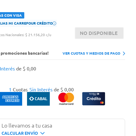
AS CON VISA
FIJAS MI CARREFOUR CRÉDITO
NO DISPONIBLE
tos Nacionales:
$ 21.156,20 c/u
s promociones bancarias!
VER CUOTAS Y MEDIOS DE PAGO
 Interés
de
$
0
,
00
1
Cuotas
Sin Interés
de
$
0
,
00
Lo llevamos a tu casa
CALCULAR ENVÍO