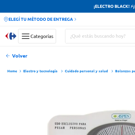
¡ELECTRO BLACK! ⚡¡H
ELEGÍ TU MÉTODO DE ENTREGA
¿Qué estás buscando hoy?
Categorías
Términos más buscados
Volver
Yerba
Electro y tecnología
Cuidado personal y salud
Balanzas p
Cerveza
Doves
Papas Fritas