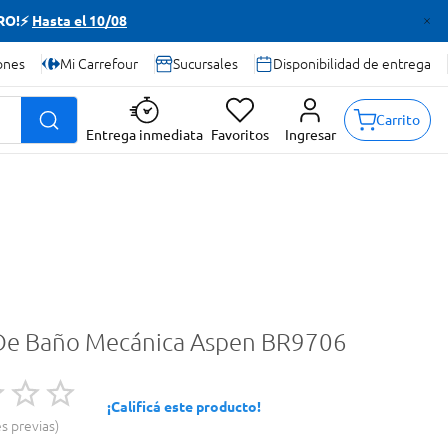
TRO!⚡
Hasta el 10/08
ones
Mi Carrefour
Sucursales
Disponibilidad de entrega
Carrito
Entrega inmediata
Favoritos
Ingresar
De Baño Mecánica Aspen BR9706
¡Calificá este producto!
es previas