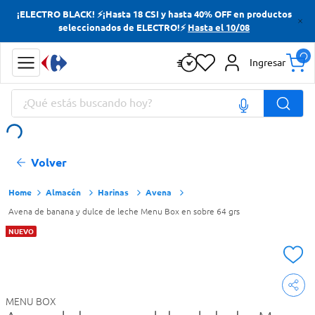
¡ELECTRO BLACK! ⚡¡Hasta 18 CSI y hasta 40% OFF en productos
Términos más buscados
seleccionados de ELECTRO!⚡
Hasta el 10/08
Yerba
Ingresar
Cerveza
¿Qué estás buscando hoy?
Papas Fritas
Doves
Términos más buscados
Volver
Yerba
Cerveza
Almacén
Harinas
Avena
Avena de banana y dulce de leche Menu Box en sobre 64 grs
Papas Fritas
NUEVO
Doves
MENU BOX