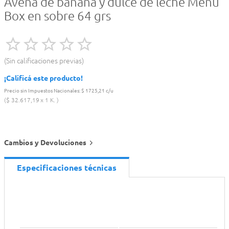
Avena de banana y dulce de leche Menu
Box en sobre 64 grs
Sin calificaciones previas
¡Calificá este producto!
Precio sin Impuestos Nacionales:
$ 1725,21 c/u
$
32
.
617
,
19
1 K.
Cambios y Devoluciones
Especificaciones técnicas