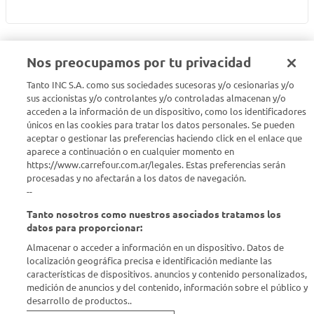
Nos preocupamos por tu privacidad
Tanto INC S.A. como sus sociedades sucesoras y/o cesionarias y/o
Seguinos en :
sus accionistas y/o controlantes y/o controladas almacenan y/o
acceden a la información de un dispositivo, como los identificadores
Estamos para ayudarte
únicos en las cookies para tratar los datos personales. Se pueden
aceptar o gestionar las preferencias haciendo click en el enlace que
aparece a continuación o en cualquier momento en
¿Tenés una consulta? Comunicate con nosotros
acá
https://www.carrefour.com.ar/legales. Estas preferencias serán
procesadas y no afectarán a los datos de navegación.
Descubrí Carrefour
--
Tanto nosotros como nuestros asociados tratamos los
Conocenos
datos para proporcionar:
Almacenar o acceder a información en un dispositivo. Datos de
localización geográfica precisa e identificación mediante las
Info útil
características de dispositivos. anuncios y contenido personalizados,
medición de anuncios y del contenido, información sobre el público y
desarrollo de productos..
Comprá Online