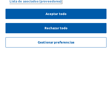
Lista de asociados (proveedores)
Enterate de nuestras ofertas
Aceptar todo
Dejanos tu mail para recibir todas las ofertas y promociones antes
que nadie.
Rechazar todo
Provincia
$
2087
,
50
AGREGAR
Gestionar preferencias
ENVIAR
SOLICITUD DE ARREPENTIMIENTO
Copyright 2026 ©Carrefour. Todos los derechos reservados |
Términos y
Condiciones del Servicio
| Defensa de las y los Consumidores para
reclamos
ingrese aqui
.