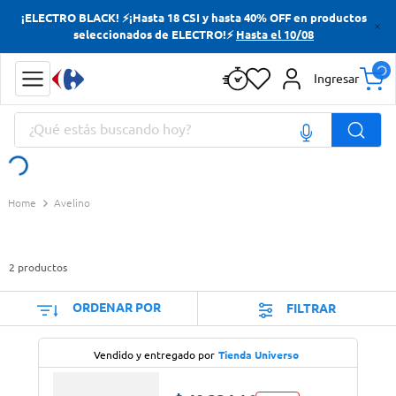
¡ELECTRO BLACK! ⚡¡Hasta 18 CSI y hasta 40% OFF en productos
Términos más buscados
seleccionados de ELECTRO!⚡
Hasta el 10/08
Yerba
Ingresar
Cerveza
¿Qué estás buscando hoy?
Doves
Jabon Tocador
Términos más buscados
Avelino
Yerba
Cerveza
2
productos
Doves
Jabon Tocador
ORDENAR POR
FILTRAR
Vendido y entregado por
Tienda Universo