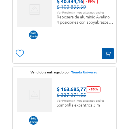
$
40
.
334
,
16
-
59
%
$
100
.
835
,
39
Ver Precio sin impuestos nacionales
Reposera de aluminio Avelino -
4 posiciones con apoyabrazos
plastico
Vendido y entregado por
Tienda Universo
$
163
.
685
,
77
-
50
%
$
327
.
371
,
55
Ver Precio sin impuestos nacionales
Sombrilla excentrica 3 m