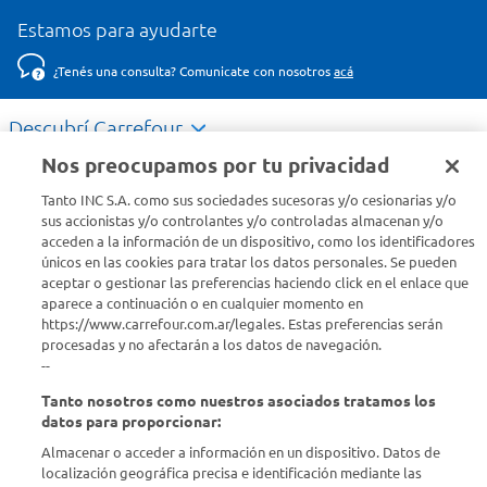
Estamos para ayudarte
¿Tenés una consulta? Comunicate con nosotros
acá
Descubrí Carrefour
Nos preocupamos por tu privacidad
Conocenos
Tanto INC S.A. como sus sociedades sucesoras y/o cesionarias y/o
sus accionistas y/o controlantes y/o controladas almacenan y/o
acceden a la información de un dispositivo, como los identificadores
Info útil
únicos en las cookies para tratar los datos personales. Se pueden
aceptar o gestionar las preferencias haciendo click en el enlace que
aparece a continuación o en cualquier momento en
Comprá Online
https://www.carrefour.com.ar/legales. Estas preferencias serán
procesadas y no afectarán a los datos de navegación.
Enterate de nuestras ofertas
--
Dejanos tu mail para recibir todas las ofertas y promociones antes
Tanto nosotros como nuestros asociados tratamos los
que nadie.
datos para proporcionar:
Almacenar o acceder a información en un dispositivo. Datos de
Provincia
localización geográfica precisa e identificación mediante las