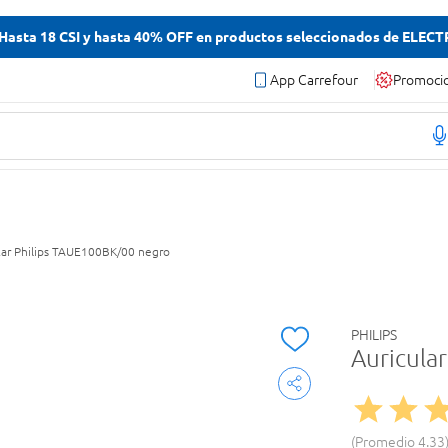
asta 18 CSI y hasta 40% OFF en productos seleccionados de ELEC
App Carrefour
Promoci
 Ear Philips TAUE100BK/00 negro
PHILIPS
Auricula
Promedio
4.33