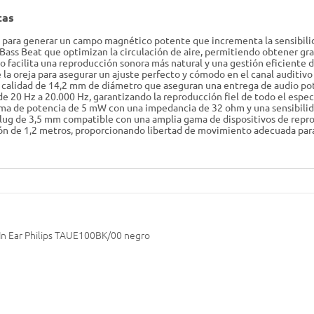
cas
para generar un campo magnético potente que incrementa la sensibilidad
n Bass Beat que optimizan la circulación de aire, permitiendo obtener g
o facilita una reproducción sonora más natural y una gestión eficiente d
la oreja para asegurar un ajuste perfecto y cómodo en el canal auditivo 
 calidad de 14,2 mm de diámetro que aseguran una entrega de audio pot
e 20 Hz a 20.000 Hz, garantizando la reproducción fiel de todo el espec
a de potencia de 5 mW con una impedancia de 32 ohm y una sensibilida
ug de 3,5 mm compatible con una amplia gama de dispositivos de repro
n de 1,2 metros, proporcionando libertad de movimiento adecuada para 
 In Ear Philips TAUE100BK/00 negro