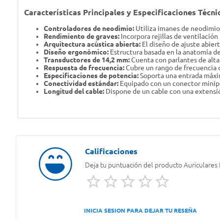
Características Principales y Especificaciones Técni
Controladores de neodimio:
Utiliza imanes de neodimio 
Rendimiento de graves:
Incorpora rejillas de ventilació
Arquitectura acústica abierta:
El diseño de ajuste abiert
Diseño ergonómico:
Estructura basada en la anatomía de 
Transductores de 14,2 mm:
Cuenta con parlantes de alta
Respuesta de frecuencia:
Cubre un rango de frecuencia d
Especificaciones de potencia:
Soporta una entrada máxim
Conectividad estándar:
Equipado con un conector minipl
Longitud del cable:
Dispone de un cable con una extensió
Deja tu puntuación del producto
Auriculares
INICIA SESION PARA DEJAR TU RESEÑA