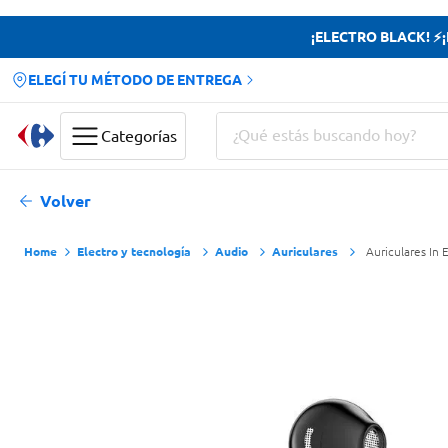
¡ELECTRO BLACK! ⚡¡H
ELEGÍ TU MÉTODO DE ENTREGA
¿Qué estás buscando hoy?
Categorías
Términos más buscados
Volver
Yerba
Electro y tecnología
Audio
Auriculares
Auriculares In
Cerveza
Doves
Papas Fritas