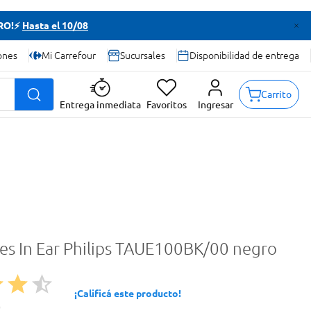
TRO!⚡
Hasta el 10/08
ones
Mi Carrefour
Sucursales
Disponibilidad de entrega
Carrito
Entrega inmediata
Favoritos
Ingresar
res In Ear Philips TAUE100BK/00 negro
¡Calificá este producto!