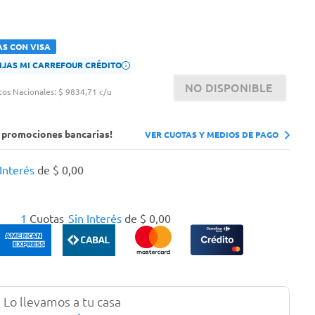
AS CON VISA
FIJAS MI CARREFOUR CRÉDITO
NO DISPONIBLE
tos Nacionales:
$ 9834,71 c/u
s promociones bancarias!
VER CUOTAS Y MEDIOS DE PAGO
 Interés
de
$
0
,
00
1
Cuotas
Sin Interés
de
$
0
,
00
Lo llevamos a tu casa