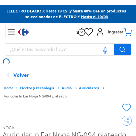
Términos más buscados
¡ELECTRO BLACK! ⚡¡Hasta 18 CSI y hasta 40% OFF en productos
seleccionados de ELECTRO!⚡
Hasta el 10/08
Yerba
Cerveza
Ingresar
Doves
¿Qué estás buscando hoy?
Papas Fritas
Términos más buscados
Volver
Yerba
Cerveza
Electro y tecnología
Audio
Auriculares
Auricular In Ear Noga NG-094 plateado
Doves
Papas Fritas
NOGA
Auricular In Ear Noga NG-094 plateado