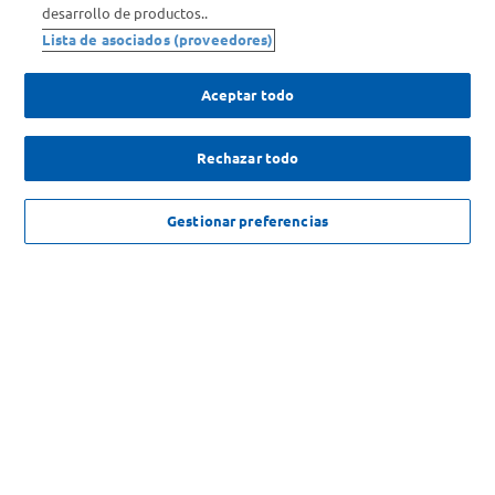
Comprá Online
desarrollo de productos..
Lista de asociados (proveedores)
Enterate de nuestras ofertas
Dejanos tu mail para recibir todas las ofertas y promociones antes
Aceptar todo
que nadie.
Rechazar todo
Provincia
ENVIAR
NO DISPONIBLE
Gestionar preferencias
SOLICITUD DE ARREPENTIMIENTO
Copyright 2026 ©Carrefour. Todos los derechos reservados |
Términos y
Condiciones del Servicio
| Defensa de las y los Consumidores para
reclamos
ingrese aqui
.