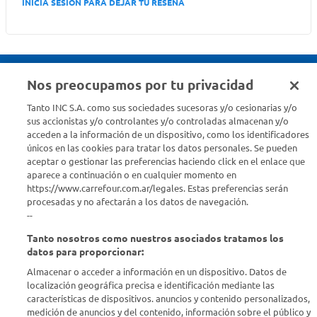
INICIA SESION PARA DEJAR TU RESEÑA
Nos preocupamos por tu privacidad
Seguinos en :
Tanto INC S.A. como sus sociedades sucesoras y/o cesionarias y/o
sus accionistas y/o controlantes y/o controladas almacenan y/o
acceden a la información de un dispositivo, como los identificadores
Estamos para ayudarte
únicos en las cookies para tratar los datos personales. Se pueden
aceptar o gestionar las preferencias haciendo click en el enlace que
¿Tenés una consulta? Comunicate con nosotros
acá
aparece a continuación o en cualquier momento en
https://www.carrefour.com.ar/legales. Estas preferencias serán
Descubrí Carrefour
procesadas y no afectarán a los datos de navegación.
--
Tanto nosotros como nuestros asociados tratamos los
Conocenos
datos para proporcionar:
Almacenar o acceder a información en un dispositivo. Datos de
Info útil
localización geográfica precisa e identificación mediante las
características de dispositivos. anuncios y contenido personalizados,
medición de anuncios y del contenido, información sobre el público y