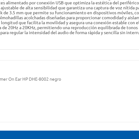
es alimentado por conexión USB que optimiza la estética del periférico
ustable de alta sensibilidad que garantiza una captura de voz nítida pa
ck de 3.5 mm que permite su funcionamiento en dispositivos móviles, c
almohadillas acolchadas diseñadas para proporcionar comodidad y aisla
longitud que facilita la movilidad y asegura una conexión estable con e
a de 20Hz a 20KHz, permitiendo una reproducción equilibrada de tonos 
ra regular la intensidad del audio de forma rápida y sencilla sin interru
gamer On Ear HP DHE-8002 negro