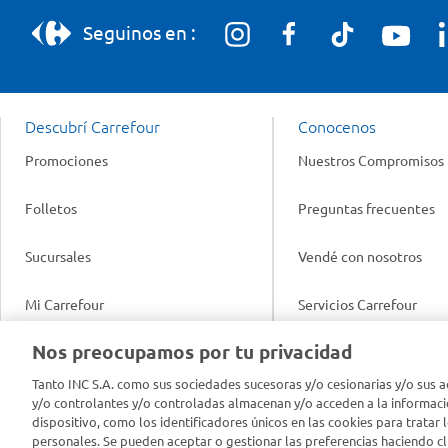
Seguinos en :
Descubrí Carrefour
Conocenos
Promociones
Nuestros Compromisos
Folletos
Preguntas frecuentes
Sucursales
Vendé con nosotros
Mi Carrefour
Servicios Carrefour
Info útil
Nos preocupamos por tu privacidad
Productos Carrefour
Legales
Tanto INC S.A. como sus sociedades sucesoras y/o cesionarias y/o sus a
Tarjeta Mi Carrefour
y/o controlantes y/o controladas almacenan y/o acceden a la informaci
Tasas de interés
dispositivo, como los identificadores únicos en las cookies para tratar 
personales. Se pueden aceptar o gestionar las preferencias haciendo cli