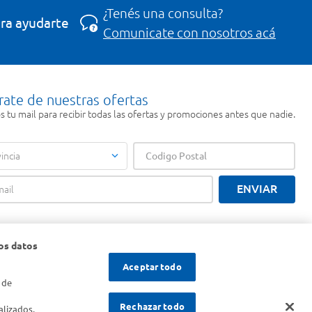
¿Tenés una consulta?
ra ayudarte
Comunicate con nosotros acá
rate de nuestras ofertas
 tu mail para recibir todas las ofertas y promociones antes que nadie.
incia
ENVIAR
os datos
Aceptar todo
 de
s
Rechazar todo
alizados,