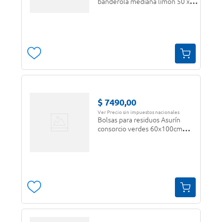
banderola mediana limón 50 x
70 x 30 u.
$
7490
,
00
Ver Precio sin impuestos nacionales
Bolsas para residuos Asurín
consorcio verdes 60x100cm
plana x 10 u.