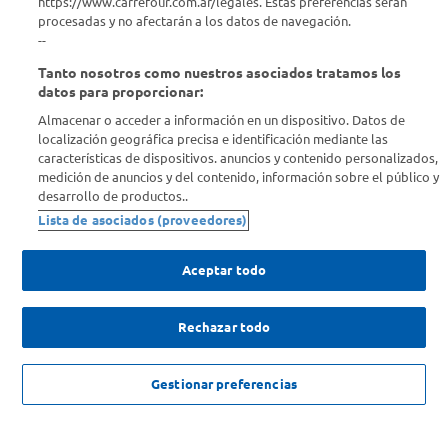
Comprá Online
https://www.carrefour.com.ar/legales. Estas preferencias serán
procesadas y no afectarán a los datos de navegación.
--
Enterate de nuestras ofertas
Tanto nosotros como nuestros asociados tratamos los
Dejanos tu mail para recibir todas las ofertas y promociones antes
datos para proporcionar:
que nadie.
Almacenar o acceder a información en un dispositivo. Datos de
localización geográfica precisa e identificación mediante las
Provincia
características de dispositivos. anuncios y contenido personalizados,
medición de anuncios y del contenido, información sobre el público y
desarrollo de productos..
ENVIAR
Lista de asociados (proveedores)
Aceptar todo
Rechazar todo
SOLICITUD DE ARREPENTIMIENTO
Gestionar preferencias
Copyright 2026 ©Carrefour. Todos los derechos reservados |
Términos y
Condiciones del Servicio
| Defensa de las y los Consumidores para
reclamos
ingrese aqui
.