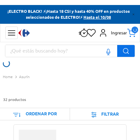
Términos más buscados
¡ELECTRO BLACK! ⚡¡Hasta 18 CSI y hasta 40% OFF en productos
seleccionados de ELECTRO!⚡
Hasta el 10/08
Yerba
Cerveza
Ingresar
Doves
¿Qué estás buscando hoy?
Jabon Tocador
Términos más buscados
Asurín
Yerba
Cerveza
32
productos
Doves
Jabon Tocador
ORDENAR POR
FILTRAR