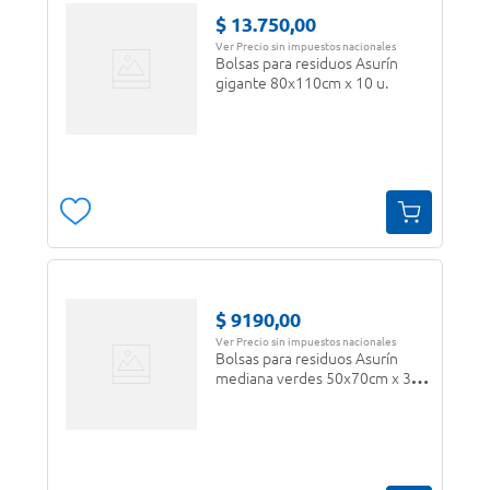
$
13
.
750
,
00
Ver Precio sin impuestos nacionales
Bolsas para residuos Asurín
gigante 80x110cm x 10 u.
$
9190
,
00
Ver Precio sin impuestos nacionales
Bolsas para residuos Asurín
mediana verdes 50x70cm x 30
u.