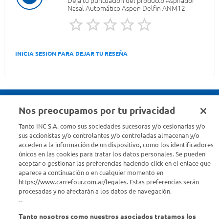
Deja tu puntuación del producto
Aspirador
Nasal Automático Aspen Delfin ANM12
INICIA SESION PARA DEJAR TU RESEÑA
Nos preocupamos por tu privacidad
Seguinos en :
Tanto INC S.A. como sus sociedades sucesoras y/o cesionarias y/o
sus accionistas y/o controlantes y/o controladas almacenan y/o
acceden a la información de un dispositivo, como los identificadores
Estamos para ayudarte
únicos en las cookies para tratar los datos personales. Se pueden
aceptar o gestionar las preferencias haciendo click en el enlace que
¿Tenés una consulta? Comunicate con nosotros
acá
aparece a continuación o en cualquier momento en
https://www.carrefour.com.ar/legales. Estas preferencias serán
Descubrí Carrefour
procesadas y no afectarán a los datos de navegación.
--
Tanto nosotros como nuestros asociados tratamos los
Conocenos