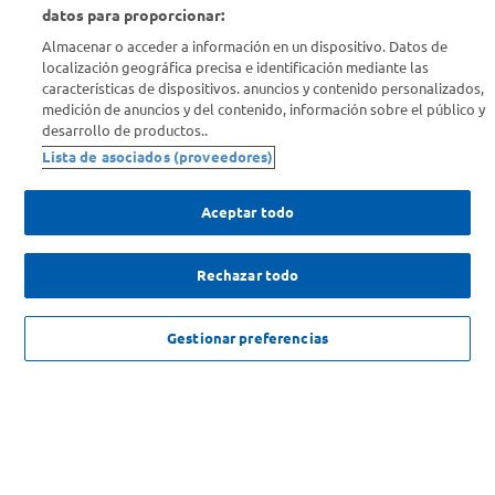
datos para proporcionar:
Almacenar o acceder a información en un dispositivo. Datos de
Info útil
localización geográfica precisa e identificación mediante las
características de dispositivos. anuncios y contenido personalizados,
medición de anuncios y del contenido, información sobre el público y
Comprá Online
desarrollo de productos..
Lista de asociados (proveedores)
Enterate de nuestras ofertas
Dejanos tu mail para recibir todas las ofertas y promociones antes
Aceptar todo
que nadie.
Rechazar todo
Provincia
ENVIAR
NO DISPONIBLE
Gestionar preferencias