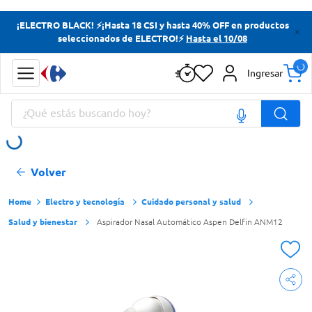
Términos más buscados
¡ELECTRO BLACK! ⚡¡Hasta 18 CSI y hasta 40% OFF en productos
seleccionados de ELECTRO!⚡
Hasta el 10/08
Yerba
Cerveza
Ingresar
Doves
¿Qué estás buscando hoy?
Jabon Tocador
Términos más buscados
Volver
Yerba
Cerveza
Electro y tecnología
Cuidado personal y salud
Salud y bienestar
Aspirador Nasal Automático Aspen Delfin ANM12
Doves
Jabon Tocador