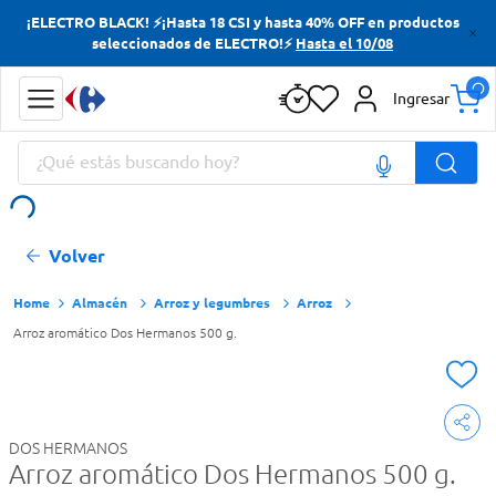
¡ELECTRO BLACK! ⚡¡Hasta 18 CSI y hasta 40% OFF en productos
Términos más buscados
seleccionados de ELECTRO!⚡
Hasta el 10/08
Yerba
Ingresar
Cerveza
¿Qué estás buscando hoy?
Doves
Jabon Tocador
Términos más buscados
Volver
Yerba
Cerveza
Almacén
Arroz y legumbres
Arroz
Arroz aromático Dos Hermanos 500 g.
Doves
Jabon Tocador
DOS HERMANOS
Arroz aromático Dos Hermanos 500 g.