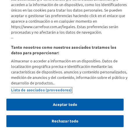
acceden a la información de un dispositivo, como los identificadores
Estamos para ayudarte
únicos en las cookies para tratar los datos personales. Se pueden
aceptar o gestionar las preferencias haciendo click en el enlace que
¿Tenés una consulta? Comunicate con nosotros
acá
aparece a continuación o en cualquier momento en
https://www.carrefour.com.ar/legales. Estas preferencias serán
Descubrí Carrefour
procesadas y no afectarán a los datos de navegación.
--
Tanto nosotros como nuestros asociados tratamos los
Conocenos
datos para proporcionar:
Almacenar o acceder a información en un dispositivo. Datos de
Info útil
localización geográfica precisa e identificación mediante las
características de dispositivos. anuncios y contenido personalizados,
medición de anuncios y del contenido, información sobre el público y
Comprá Online
desarrollo de productos..
Lista de asociados (proveedores)
Enterate de nuestras ofertas
Dejanos tu mail para recibir todas las ofertas y promociones antes
Aceptar todo
que nadie.
Rechazar todo
Provincia