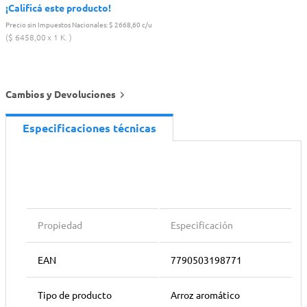
¡Calificá este producto!
Precio sin Impuestos Nacionales:
$ 2668,60 c/u
$
6458
,
00
1 K.
Cambios y Devoluciones
Especificaciones técnicas
Propiedad
Especificación
EAN
7790503198771
Tipo de producto
Arroz aromático