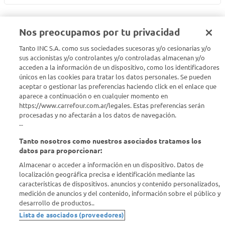
Nos preocupamos por tu privacidad
Tanto INC S.A. como sus sociedades sucesoras y/o cesionarias y/o
Seguinos en :
sus accionistas y/o controlantes y/o controladas almacenan y/o
acceden a la información de un dispositivo, como los identificadores
Estamos para ayudarte
únicos en las cookies para tratar los datos personales. Se pueden
aceptar o gestionar las preferencias haciendo click en el enlace que
aparece a continuación o en cualquier momento en
¿Tenés una consulta? Comunicate con nosotros
acá
https://www.carrefour.com.ar/legales. Estas preferencias serán
procesadas y no afectarán a los datos de navegación.
Descubrí Carrefour
--
Tanto nosotros como nuestros asociados tratamos los
Conocenos
datos para proporcionar:
Almacenar o acceder a información en un dispositivo. Datos de
localización geográfica precisa e identificación mediante las
Info útil
características de dispositivos. anuncios y contenido personalizados,
medición de anuncios y del contenido, información sobre el público y
desarrollo de productos..
Comprá Online
Lista de asociados (proveedores)