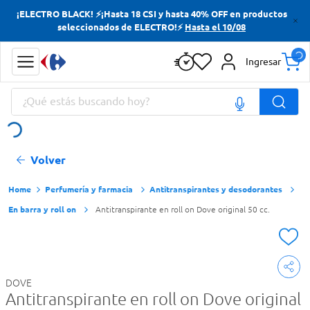
¡ELECTRO BLACK! ⚡¡Hasta 18 CSI y hasta 40% OFF en productos
Términos más buscados
seleccionados de ELECTRO!⚡
Hasta el 10/08
Yerba
Ingresar
Cerveza
¿Qué estás buscando hoy?
Doves
Jabon Tocador
Términos más buscados
Volver
Yerba
Cerveza
Perfumería y farmacia
Antitranspirantes y desodorantes
En barra y roll on
Antitranspirante en roll on Dove original 50 cc.
Doves
Jabon Tocador
DOVE
Antitranspirante en roll on Dove original