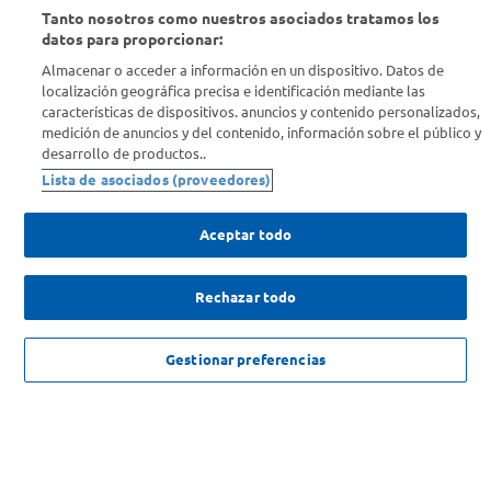
Tanto nosotros como nuestros asociados tratamos los
Conocenos
datos para proporcionar:
Almacenar o acceder a información en un dispositivo. Datos de
localización geográfica precisa e identificación mediante las
Info útil
características de dispositivos. anuncios y contenido personalizados,
medición de anuncios y del contenido, información sobre el público y
desarrollo de productos..
Comprá Online
Lista de asociados (proveedores)
Enterate de nuestras ofertas
Aceptar todo
Dejanos tu mail para recibir todas las ofertas y promociones antes
que nadie.
Rechazar todo
Provincia
2DO AL 50% MAX 8 UNIDADES COMBINABLE DOVE
NO DISPONIBLE
Gestionar preferencias
ENVIAR