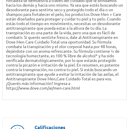
fortaleza se demuestra a través del cuidado que le brindamos
hacia los demás y hacia uno mismo. Ya sea que estés buscando un
desodorante para sentirte seco y protegido todo el día o un
shampoo para fortalecer el pelo, los productos Dove Men + Care
están diseñados para proteger y cuidar tu piel y tu pelo. Cuando
estás todo el tiempo en movimiento, necesitas un desodorante
antitranspirante que pueda estar a la altura de tu día. La
transpiración es una parte de la vida, pero una que es fácil de
combatir. Si querés sentirte fresco, dale al Antitranspirante en
Dove Men Care Cuidado Total una oportunidad. Su fórmula
combate la transpiración y el olor corporal hasta por 48 horas,
dejándote con un aroma refrescante. Su fórmula contiene ¼ de
tecnología humectante, es 100 % libre de alcohol* y ha sido
verificada dermatológicamente, por lo que estarás protegido
contra la picazón e irritación de la piel. En resumen, es potente
contra la transpiración, no contra tu piel. Si estás buscando un
antitranspirante que ayude a evitar la irritación de las axilas, el
Antitranspirante Dove Men,Care Cuidado Total es para vos.
¿Querés más información? Ingresa a
https://www.dove.com/ar/men-care.html