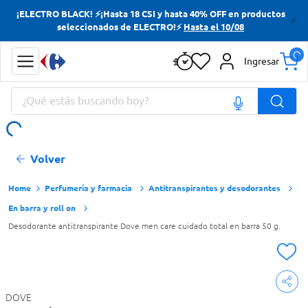
¡ELECTRO BLACK! ⚡¡Hasta 18 CSI y hasta 40% OFF en productos
Términos más buscados
seleccionados de ELECTRO!⚡
Hasta el 10/08
Yerba
Ingresar
Cerveza
¿Qué estás buscando hoy?
Doves
Jabon Tocador
Términos más buscados
Volver
Yerba
Cerveza
Perfumería y farmacia
Antitranspirantes y desodorantes
En barra y roll on
Doves
Desodorante antitranspirante Dove men care cuidado total en barra 50 g.
Jabon Tocador
DOVE