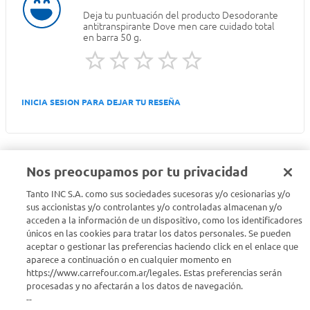
Deja tu puntuación del producto
Desodorante
antitranspirante Dove men care cuidado total
en barra 50 g.
INICIA SESION PARA DEJAR TU RESEÑA
Nos preocupamos por tu privacidad
Tanto INC S.A. como sus sociedades sucesoras y/o cesionarias y/o
Seguinos en :
sus accionistas y/o controlantes y/o controladas almacenan y/o
acceden a la información de un dispositivo, como los identificadores
Estamos para ayudarte
únicos en las cookies para tratar los datos personales. Se pueden
aceptar o gestionar las preferencias haciendo click en el enlace que
aparece a continuación o en cualquier momento en
¿Tenés una consulta? Comunicate con nosotros
acá
https://www.carrefour.com.ar/legales. Estas preferencias serán
procesadas y no afectarán a los datos de navegación.
Descubrí Carrefour
--